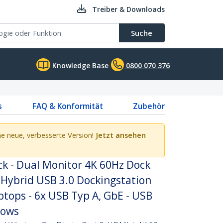
Treiber & Downloads
Suche
Knowledge Base
0800 070 376
s
FAQ & Konformität
Zubehör
eine neue, verbesserte Version!
Jetzt ansehen
k - Dual Monitor 4K 60Hz Dock
 Hybrid USB 3.0 Dockingstation
ptops - 6x USB Typ A, GbE - USB
dows