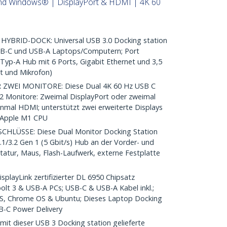
nd Windows® | DisplayPort & HDMI | 4K 60
YBRID-DOCK: Universal USB 3.0 Docking station
USB-C und USB-A Laptops/Computern; Port
 Typ-A Hub mit 6 Ports, Gigabit Ethernet und 3,5
 und Mikrofon)
 ZWEI MONITORE: Diese Dual 4K 60 Hz USB C
 2 Monitore: Zweimal DisplayPort oder zweimal
mal HDMI; unterstützt zwei erweiterte Displays
 Apple M1 CPU
LÜSSE: Diese Dual Monitor Docking Station
.1/3.2 Gen 1 (5 Gbit/s) Hub an der Vorder- und
tatur, Maus, Flash-Laufwerk, externe Festplatte
layLink zertifizierter DL 6950 Chipsatz
lt 3 & USB-A PCs; USB-C & USB-A Kabel inkl.;
S, Chrome OS & Ubuntu; Dieses Laptop Docking
SB-C Power Delivery
t dieser USB 3 Docking station gelieferte