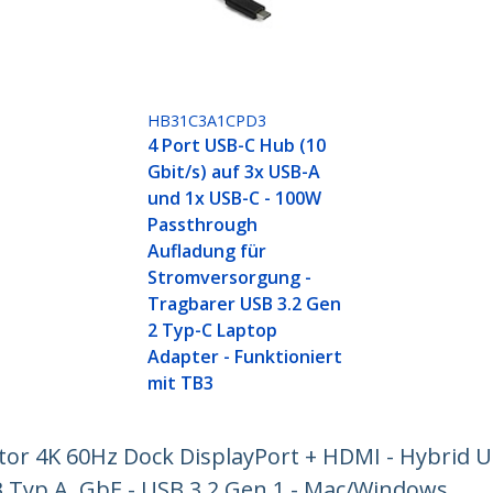
HB31C3A1CPD3
4 Port USB-C Hub (10
Gbit/s) auf 3x USB-A
und 1x USB-C - 100W
Passthrough
Aufladung für
Stromversorgung -
Tragbarer USB 3.2 Gen
2 Typ-C Laptop
Adapter - Funktioniert
mit TB3
or 4K 60Hz Dock DisplayPort + HDMI - Hybrid U
B Typ A, GbE - USB 3.2 Gen 1 - Mac/Windows