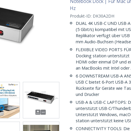
Notebook Dock | Für Mac u
Hz
Produkt-ID:
DK30A2DH
DUAL 4K USB-C UND USB-A H
(5 Gbit/s) kompatibel mit 
Replikator verfügt über USB
mm Audio-Buchsen (Headset
FLEXIBLE VIDEO PORTS FÜR
Docking station unterstützt
HDMI oder einmal DP und ein
an MacBooks mit Intel oder
6 DOWNSTREAM USB-A ANSCH
USB C bietet 6-Port USB-A 3
Rückseite für Geräte wie Tas
und Drucker
USB-A & USB-C LAPTOPS: Disp
unterstützt USB-C/Thunderbo
Unterstützt Windows, macO
station unterstützt keine U
CONNECTIVITY TOOLS: Die mi