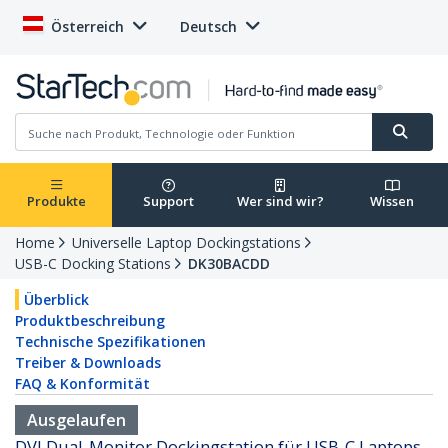
Österreich
Deutsch
Produkte
Support
Wer sind wir?
Wissen
Home
Universelle Laptop Dockingstations
USB-C Docking Stations
DK30BACDD
Überblick
Produktbeschreibung
Technische Spezifikationen
Treiber & Downloads
FAQ & Konformität
Ausgelaufen
DVI Dual-Monitor Dockingstation für USB-C Laptops -