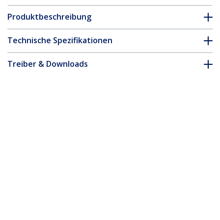
Produktbeschreibung
Technische Spezifikationen
Treiber & Downloads
FAQ & Konformität
Zubehör
* Größe, Aussehen und Spezifikationen sind Änderungen ohne
vorherige Ankündigung vorbehalten.
Das könnte Ihnen auch gefallen