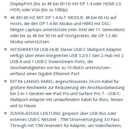
DisplayPort (bis zu 4K bei 60 Hz mit DP 1.4 oder HDMI 2.0
HDR) oder VGA (bis zu 1080p)
4K BEI 60 HZ MIT DP 1.4 ALT-MODUS: 4K bei 60 Hz auf
Hosts, die den DP 1.4 Alt-Modus und HBR3 mit DSC-
fähigen Laptops unterstützen (min. Intel der 11. Generation)
oder bis zu 4K bei 30 Hz auf Hostgeräten, die DP 1.2 Alt-
Modus unterstützen
INTEGRIERTER USB-HUB: Dieser USB-C Multiport Adapter
verfügt über einen integrierten USB 3.2/3.1 Gen 2-Hub mit 2
USB-A und 1 USB-C Downstream-Ports, die
Geschwindigkeiten von bis zu 10 Gbit/s unterstützen -
umfasst einen Gigabit-Ethernet-Port
EXTRA LANGES KABEL: angeschlossenes 24-cm-Kabel für
größere Reichweite zur Reduzierung der Anschlussbelastung
bei 2-in-1-Geräten wie iPad Pro und Surface Pro 7 - USB-C-
Multiport-Adapter mit umlaufendem Kabel für Büro, Reisen
und zu Hause
ZUVERLÄSSIGE LEISTUNG: gespeist über USB-Bus oder
externes USB-C Netzteil - 75W Stromversorgung 3.0 Pass
Through mit 15W reserviert für Adapter, um Videoflackern,