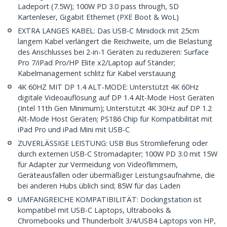
Ladeport (7.5W); 100W PD 3.0 pass through, SD
Kartenleser, Gigabit Ethernet (PXE Boot & WoL)
EXTRA LANGES KABEL: Das USB-C Minidock mit 25cm
langem Kabel verlängert die Reichweite, um die Belastung
des Anschlusses bei 2-in-1 Geräten zu reduzieren: Surface
Pro 7/iPad Pro/HP Elite x2/Laptop auf Ständer;
Kabelmanagement schlitz für Kabel verstauung
4K 60HZ MIT DP 1.4 ALT-MODE: Unterstützt 4K 60Hz
digitale Videoauflösung auf DP 1.4 Alt-Mode Host Geräten
(Intel 11th Gen Minimum); Unterstützt 4K 30Hz auf DP 1.2
Alt-Mode Host Geräten; PS186 Chip für Kompatibilität mit
iPad Pro und iPad Mini mit USB-C
ZUVERLÄSSIGE LEISTUNG: USB Bus Stromlieferung oder
durch externen USB-C Stromadapter; 100W PD 3.0 mit 15W
für Adapter zur Vermeidung von Videoflimmern,
Geräteausfällen oder übermäßiger Leistungsaufnahme, die
bei anderen Hubs üblich sind; 85W für das Laden
UMFANGREICHE KOMPATIBILITÄT: Dockingstation ist
kompatibel mit USB-C Laptops, Ultrabooks &
Chromebooks und Thunderbolt 3/4/USB4 Laptops von HP,