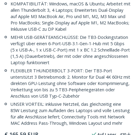
KOMPATIBILITÄT: Windows, macOS & Ubuntu; Arbeitet mit
allen Thunderbolt 3, 4 Laptops; Erweitertes Dual-Display
auf Apple M3 MacBook Air, Pro und M1, M2, M3 Max und
Pro MacBooks; Single-Display auf Apple M1, M2 MacBooks;
Inklusive USB-C zu DP Kabel
MEHR USB-GERÄTEANSCHLÜSSE: Die TB3-Dockingstation
verfügt über einen 6-Port-USB-3.1-Gen-1-Hub mit 5 Gbps
(5 x USB-A-, 1 x USB-C-Port) mit 1 x BC 1.2 Schnelllade-Port
(1,5 A) (Dauerbetrieb), der mit oder ohne angeschlossenen
Laptop funktioniert
FLEXIBLER THUNDERBOLT 3-PORT: Der TB3-Port
unterstützt 3 Betriebsmodi: 2. Monitor für Dual 4K 60Hz mit
direkten GPU-Leistung ohne Software oder Komprimierung,
Verkettung von bis zu 5 TB3-Peripheriegeräten oder
Anschluss von USB Typ-C-Zubehör
UNSER VORTEIL: inklusive Netzteil, das gleichzeitig eine
85W Leistung zum Aufladen des Laptops und volle Leistung
für alle Anschlüsse liefert; Connectivity Tools mit Network
MAC Address Pass-Through, Windows Layout und mehr
€
165,59
EUR
Auf Lager
420