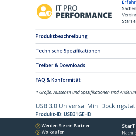
Erfahr
Sachen
Verbin
StarTe
Produktbeschreibung
Technische Spezifikationen
Treiber & Downloads
FAQ & Konformität
* Größe, Aussehen und Spezifikationen sind Änderu
USB 3.0 Universal Mini Dockingstat
Produkt-ID:
USB31GEHD
Werden Sie ein Partner
StarT
Wo kaufen
Nachri