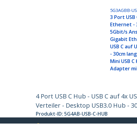
5G3AGBB-US
3 Port USB
Ethernet - 
5Gbit/s Ans
Gigabit Eth
USB C auf U
- 30cm lang
Mini USB C
Adapter mi
4 Port USB C Hub - USB C auf 4x U
Verteiler - Desktop USB3.0 Hub - 3
Produkt-ID:
5G4AB-USB-C-HUB
Werden Sie ein Partner
StarT
Wo kaufen
Nachri