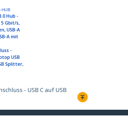
A-HUB
3.0 Hub -
 5 Gbit/s,
en, USB-A
SB-A mit
m
uss -
ptop USB
B Splitter,
nschluss - USB C auf USB
Verbinden