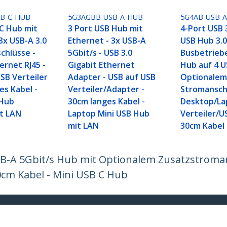
B-C-HUB
5G3AGBB-USB-A-HUB
5G4AB-USB-
 C Hub mit
3 Port USB Hub mit
4-Port USB 
3x USB-A 3.0
Ethernet - 3x USB-A
USB Hub 3.0
chlüsse -
5Gbit/s - USB 3.0
Busbetrieb
ernet RJ45 -
Gigabit Ethernet
Hub auf 4 U
SB Verteiler
Adapter - USB auf USB
Optionale
es Kabel -
Verteiler/Adapter -
Stromanschl
 Hub
30cm langes Kabel -
Desktop/La
t LAN
Laptop Mini USB Hub
Verteiler/US
mit LAN
30cm Kabel
SB-A 5Gbit/s Hub mit Optionalem Zusatzstroma
0cm Kabel - Mini USB C Hub
ech.com
Kunden Support
chten
Knowledge Base