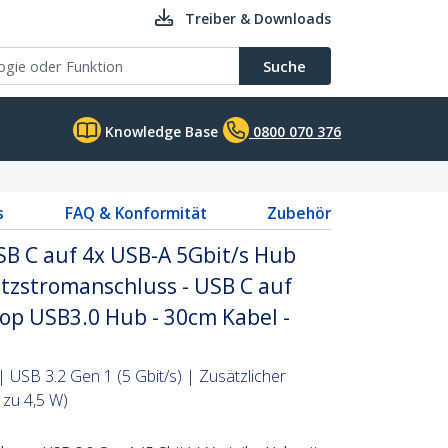
Treiber & Downloads
Suche
Knowledge Base
0800 070 376
s
FAQ & Konformität
Zubehör
SB C auf 4x USB-A 5Gbit/s Hub
tzstromanschluss - USB C auf
top USB3.0 Hub - 30cm Kabel -
 USB 3.2 Gen 1 (5 Gbit/s) | Zusätzlicher
 zu 4,5 W)