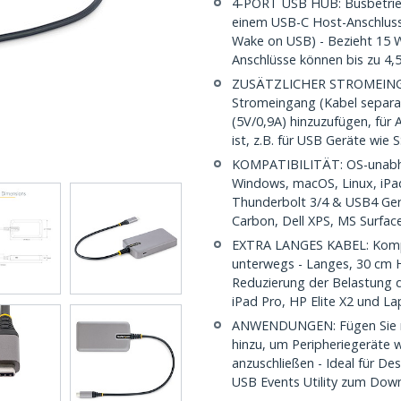
4-PORT USB HUB: Busbetriebe
einem USB-C Host-Anschluss
Wake on USB) - Bezieht 15
Anschlüsse können bis zu 4,5
ZUSÄTZLICHER STROMEINGAN
Stromeingang (Kabel separat
(5V/0,9A) hinzuzufügen, für
ist, z.B. für USB Geräte wi
KOMPATIBILITÄT: OS-unabhäng
Windows, macOS, Linux, iPa
Thunderbolt 3/4 & USB4 Ger
Carbon, Dell XPS, MS Surfac
EXTRA LANGES KABEL: Kompa
unterwegs - Langes, 30 cm H
Reduzierung der Belastung de
iPad Pro, HP Elite X2 und L
ANWENDUNGEN: Fügen Sie me
hinzu, um Peripheriegeräte
anzuschließen - Ideal für D
USB Events Utility zum Dow