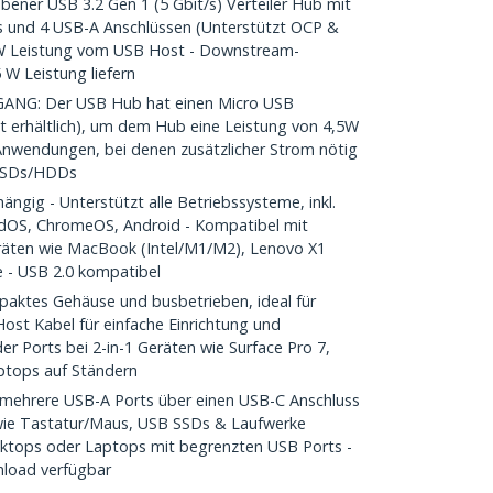
ner USB 3.2 Gen 1 (5 Gbit/s) Verteiler Hub mit
 und 4 USB-A Anschlüssen (Unterstützt OCP &
 W Leistung vom USB Host - Downstream-
 W Leistung liefern
G: Der USB Hub hat einen Micro USB
 erhältlich), um dem Hub eine Leistung von 4,5W
 Anwendungen, bei denen zusätzlicher Strom nötig
e SSDs/HDDs
ig - Unterstützt alle Betriebssysteme, inkl.
dOS, ChromeOS, Android - Kompatibel mit
äten wie MacBook (Intel/M1/M2), Lenovo X1
e - USB 2.0 kompatibel
ktes Gehäuse und busbetrieben, ideal für
ost Kabel für einfache Einrichtung und
r Ports bei 2-in-1 Geräten wie Surface Pro 7,
aptops auf Ständern
hrere USB-A Ports über einen USB-C Anschluss
 wie Tastatur/Maus, USB SSDs & Laufwerke
esktops oder Laptops mit begrenzten USB Ports -
nload verfügbar