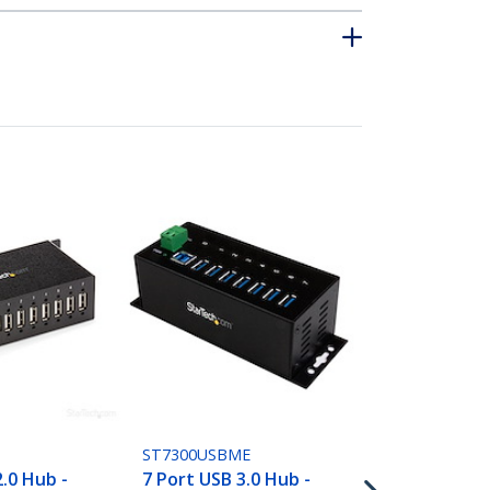
ST1030USBM
10 Port USB 
ST7300USBME
5Gbps - Indu
2.0 Hub -
7 Port USB 3.0 Hub -