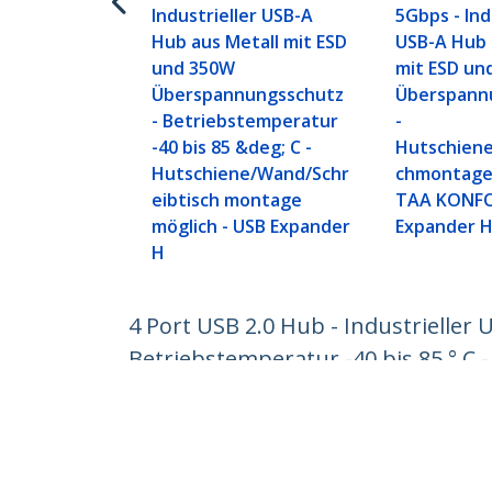
Industrieller USB-A
5Gbps - Ind
Hub aus Metall mit ESD
USB-A Hub 
und 350W
mit ESD un
Überspannungsschutz
Überspann
- Betriebstemperatur
-
-40 bis 85 &deg; C -
Hutschien
Hutschiene/Wand/Schr
chmontage 
eibtisch montage
TAA KONFO
möglich - USB Expander
Expander 
H
4 Port USB 2.0 Hub - Industrielle
Betriebstemperatur -40 bis 85 ° 
Produkt-ID:
HB20A4AME
Werden Sie ein Partner
StarT
Wo kaufen
Nachri
Kontak