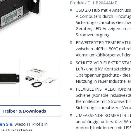
Produkt-ID:
HB20A4AME
USB 2.0 Hub mit 4 Anschlüsse
A Computers durch Hinzufüg
Sicherungsschraube; Geschwi
Geräten; LED-Anzeigen an je
Stromversorgung
ERWEITERTER TEMPERATURBE
zwischen -40°bis 80°C mit rel
Aluminiumkühlkörper auf de
SCHUTZ VOR ELEKTROSTATI
Luft- und 8 kV Kontaktelekt
Überspannungsschutz - dieser
Nutzung in rauer industriel
FLEXIBLE INSTALLATION: Mo
Schiene (Konsole inklusive) 
Klemmleiste mit Stromverbin
Sicherungsschraube zur Ve
Treiber & Downloads
UMFASSENDE KOMPATIBILITÄ
unabhängig, unterstützt Wi
en Sie,
wieso IT Profis in
Android; funktioniert mit US
 leistungsstarkes