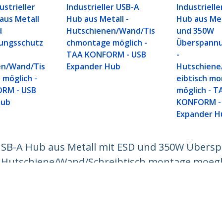
ustrieller
Industrieller USB-A
Industriell
aus Metall
Hub aus Metall -
Hub aus Met
d
Hutschienen/Wand/Tis
und 350W
ungsschutz
chmontage möglich -
Überspann
TAA KONFORM - USB
-
en/Wand/Tis
Expander Hub
Hutschiene
möglich -
eibtisch m
RM - USB
möglich - T
Hub
KONFORM -
Expander H
r USB-A Hub aus Metall mit ESD und 350W Übers
C - Hutschiene/Wand/Schreibtisch montage moeg
ech.com
Kunden Support
chten
Knowledge Base
t
Treiber & Downloads