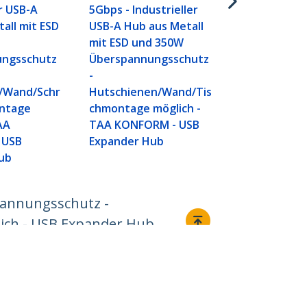
USB-A Hub a
er USB-A
5Gbps - Industrieller
mit ESD- un
all mit ESD
USB-A Hub aus Metall
Überspannu
mit ESD und 350W
-
ungsschutz
Überspannungsschutz
Hutschiene
-
chmontage m
/Wand/Schr
Hutschienen/Wand/Tis
TAA KONFOR
ontage
chmontage möglich -
Expander H
AA
TAA KONFORM - USB
 USB
Expander Hub
ub
pannungsschutz -
lich - USB Expander Hub
Verbinden