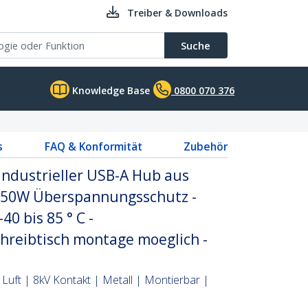
Treiber & Downloads
Suche
Knowledge Base
0800 070 376
s
FAQ & Konformität
Zubehör
 Industrieller USB-A Hub aus
350W Überspannungsschutz -
0 bis 85 ° C -
reibtisch montage moeglich -
Luft | 8kV Kontakt | Metall | Montierbar |