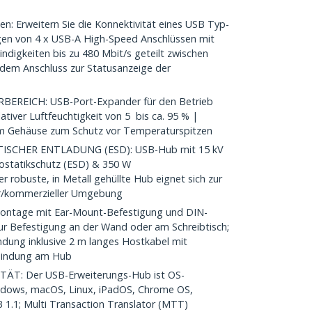
n: Erweitern Sie die Konnektivität eines USB Typ-
en von 4 x USB-A High-Speed Anschlüssen mit
ndigkeiten bis zu 480 Mbit/s geteilt zwischen
dem Anschluss zur Statusanzeige der
REICH: USB-Port-Expander für den Betrieb
ativer Luftfeuchtigkeit von 5 bis ca. 95 % |
m Gehäuse zum Schutz vor Temperaturspitzen
SCHER ENTLADUNG (ESD): USB-Hub mit 15 kV
rostatikschutz (ESD) & 350 W
 robuste, in Metall gehüllte Hub eignet sich zur
ler/kommerzieller Umgebung
ntage mit Ear-Mount-Befestigung und DIN-
zur Befestigung an der Wand oder am Schreibtisch;
dung inklusive 2 m langes Hostkabel mit
rbindung am Hub
T: Der USB-Erweiterungs-Hub ist OS-
ndows, macOS, Linux, iPadOS, Chrome OS,
B 1.1; Multi Transaction Translator (MTT)