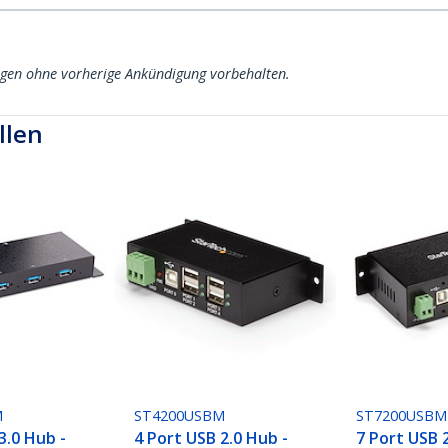
ngen ohne vorherige Ankündigung vorbehalten.
llen
M
ST4200USBM
ST7200USBM
3.0 Hub -
4 Port USB 2.0 Hub -
7 Port USB 