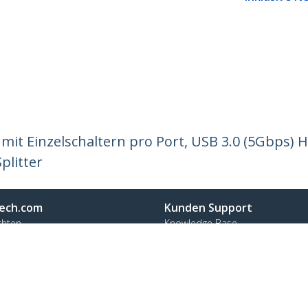
it Einzelschaltern pro Port, USB 3.0 (5Gbps) H
plitter
ech.com
Kunden Support
chten
Knowledge Base
t
Treiber & Downloads
ns
Support FAQs
nangebote
Support
ät und Konformität
Garantiebestimmungen