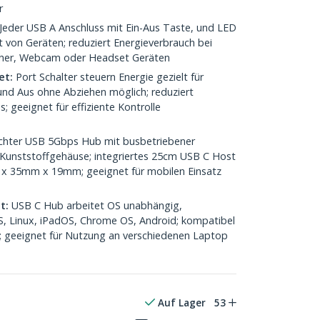
r
Jeder USB A Anschluss mit Ein-Aus Taste, und LED
t von Geräten; reduziert Energieverbrauch bei
cher, Webcam oder Headset Geräten
et:
Port Schalter steuern Energie gezielt für
 und Aus ohne Abziehen möglich; reduziert
 geeignet für effiziente Kontrolle
chter USB 5Gbps Hub mit busbetriebener
unststoffgehäuse; integriertes 25cm USB C Host
 x 35mm x 19mm; geeignet für mobilen Einsatz
t:
USB C Hub arbeitet OS unabhängig,
, Linux, iPadOS, Chrome OS, Android; kompatibel
en; geeignet für Nutzung an verschiedenen Laptop
Auf Lager
53