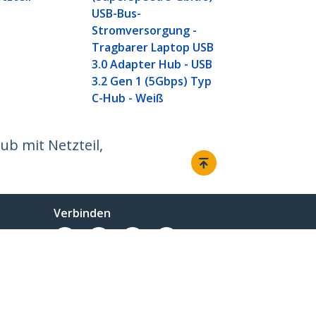
USB 3.2 Gen 
USB-Bus-
Stromversor
Stromversorgung -
1.2 Schnelll
Tragbarer Laptop USB
Montierbar/
3.0 Adapter Hub - USB
3.2 Gen 1 (5Gbps) Typ
C-Hub - Weiß
ub mit Netzteil,
Verbinden