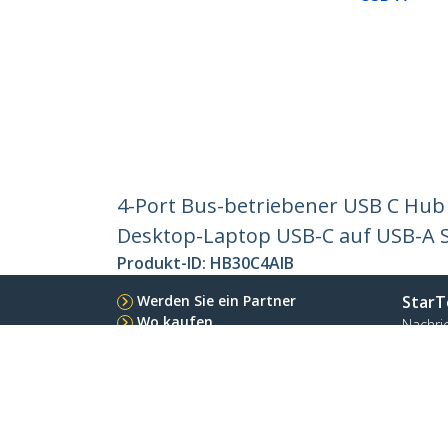
4-Port Bus-betriebener USB C Hub m
Desktop-Laptop USB-C auf USB-A S
Produkt-ID:
HB30C4AIB
Werden Sie ein Partner
StarT
Wo kaufen
Nachri
Kontak
Über u
Stelle
Qualit
Blog