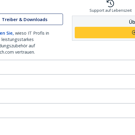
Support auf Lebenszeit
Treiber & Downloads
Üb
en Sie,
wieso IT Profis in
 leistungsstarkes
dungszubehör auf
ch.com vertrauen.