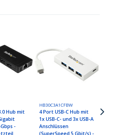
HB30C5A2CS
7 Port USB-
HB30C3A1CFBW
Typ-C zu 2x
3.0 Hub mit
4 Port USB-C Hub mit
USB-A - Kom
igabit
1x USB-C- und 3x USB-A
Metall-USB-
5Gbps -
Anschlüssen
SuperSpeed 
tzteil
(SuperSpeed 5 Gbit/s) -