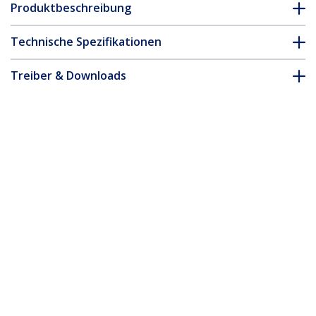
Produktbeschreibung
Technische Spezifikationen
Treiber & Downloads
FAQ & Konformität
* Größe, Aussehen und Spezifikationen sind Änderungen ohne
vorherige Ankündigung vorbehalten.
6 Port USB 3.0 / 2.0 Hub mit 2A
Ladeanschluss - 2x USB 3.0 und 4x USB
2.0
Produkt-ID:
ST7320USBC
Werden Sie ein Partner
Wo kaufen