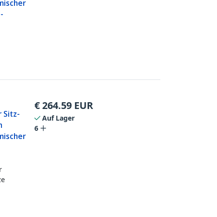
mischer
-
|
€
264.59
EUR
 Sitz-
Auf Lager
n
6
mischer
r
ze