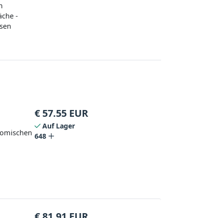
m
äche -
osen
€
57.55
EUR
Auf Lager
nomischen
648
€
81.91
EUR