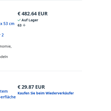
€
482.64
EUR
Auf Lager
 x 53 cm
63
r
r 2
onomie,
ndeln
€
29.87
EUR
rtem
Kaufen Sie beim Wiederverkäufer
erfläche