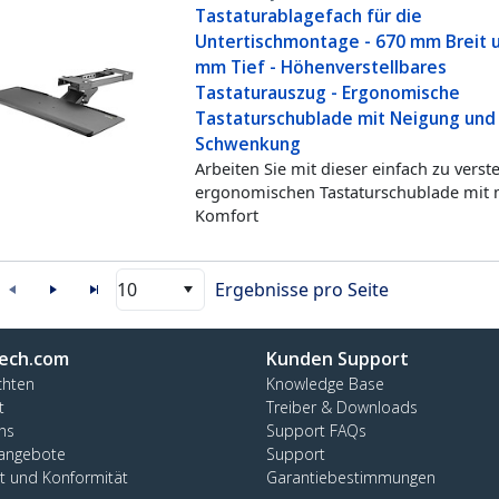
Tastaturablagefach für die
Untertischmontage - 670 mm Breit 
mm Tief - Höhenverstellbares
Tastaturauszug - Ergonomische
Tastaturschublade mit Neigung und
Schwenkung
Arbeiten Sie mit dieser einfach zu verst
ergonomischen Tastaturschublade mit
Komfort
10
Ergebnisse pro Seite
ech.com
Kunden Support
chten
Knowledge Base
t
Treiber & Downloads
ns
Support FAQs
nangebote
Support
ät und Konformität
Garantiebestimmungen