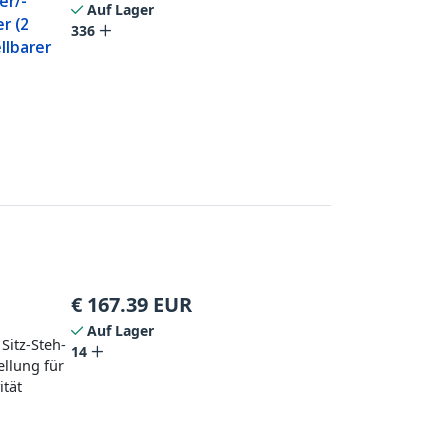
er/-
Auf Lager
r (2
336
llbarer
€
167.39
EUR
Auf Lager
Sitz-Steh-
14
ellung für
ität