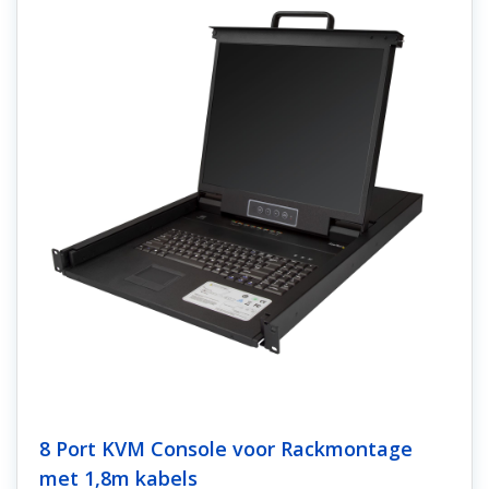
8 Port KVM Console voor Rackmontage
met 1,8m kabels