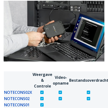
Weergave
Video-
&
Bestandsoverdrach
opname
Controle
NOTECONS02X
NOTECONS02
NOTECONS01