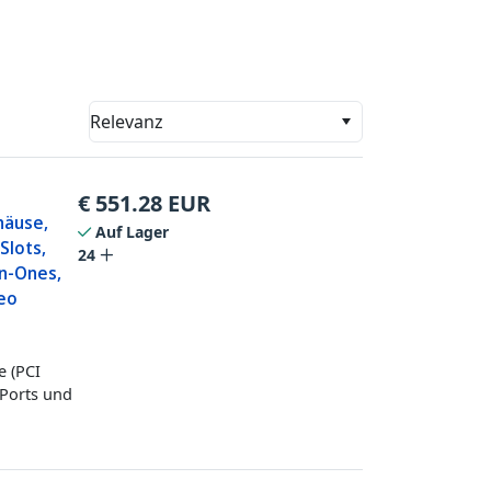
Relevanz
€
551.28
EUR
häuse,
Auf Lager
Slots,
24
In-Ones,
deo
e (PCI
 Ports und