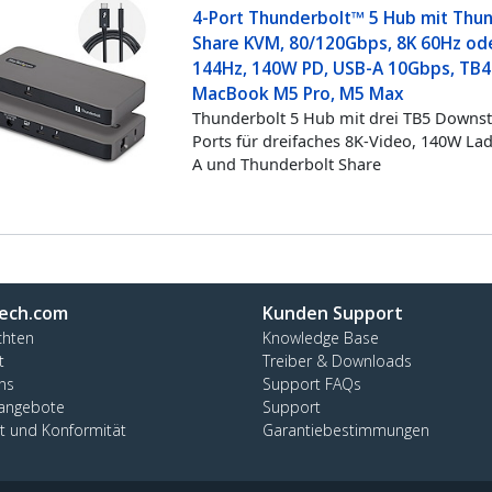
4-Port Thunderbolt™ 5 Hub mit Thu
Share KVM, 80/120Gbps, 8K 60Hz od
144Hz, 140W PD, USB-A 10Gbps, TB4
MacBook M5 Pro, M5 Max
Thunderbolt 5 Hub mit drei TB5 Downs
Ports für dreifaches 8K-Video, 140W La
A und Thunderbolt Share
ech.com
Kunden Support
chten
Knowledge Base
t
Treiber & Downloads
ns
Support FAQs
nangebote
Support
ät und Konformität
Garantiebestimmungen