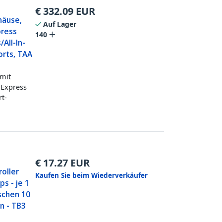
€
332.09
EUR
häuse,
Auf Lager
press
140
All-In-
orts, TAA
mit
 Express
rt-
€
17.27
EUR
oller
Kaufen Sie beim Wiederverkäufer
s - je 1
ischen 10
n - TB3