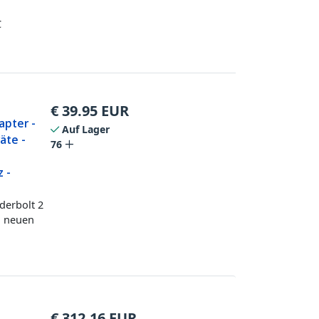
C
€
39.95
EUR
apter -
Auf Lager
äte -
76
z -
derbolt 2
m neuen
€
312.16
EUR