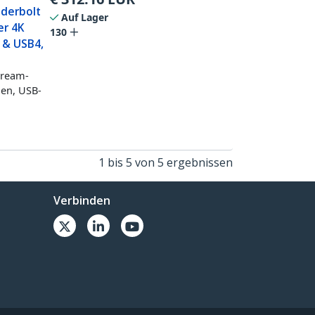
nderbolt
Auf Lager
er 4K
130
 & USB4,
tream-
den, USB-
1 bis 5 von 5 ergebnissen
Verbinden