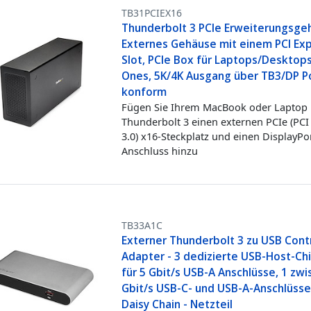
TB31PCIEX16
Thunderbolt 3 PCIe Erweiterungsge
Externes Gehäuse mit einem PCI Ex
Slot, PCIe Box für Laptops/Desktops/
Ones, 5K/4K Ausgang über TB3/DP P
konform
Fügen Sie Ihrem MacBook oder Laptop 
Thunderbolt 3 einen externen PCIe (PCI
3.0) x16-Steckplatz und einen DisplayPo
Anschluss hinzu
TB33A1C
Externer Thunderbolt 3 zu USB Contr
Adapter - 3 dedizierte USB-Host-Chip
für 5 Gbit/s USB-A Anschlüsse, 1 zw
Gbit/s USB-C- und USB-A-Anschlüsse
Daisy Chain - Netzteil