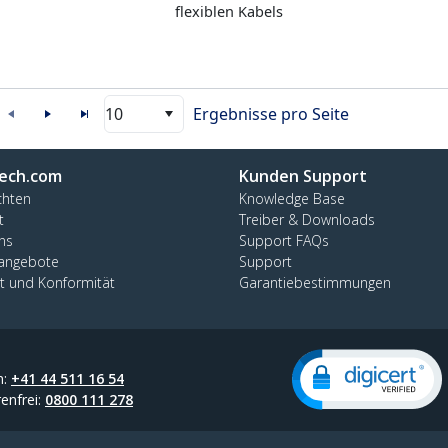
flexiblen Kabels
10
Ergebnisse pro Seite
ech.com
Kunden Support
chten
Knowledge Base
t
Treiber & Downloads
ns
Support FAQs
nangebote
Support
ät und Konformität
Garantiebestimmungen
n:
+41 44 511 16 54
enfrei:
0800 111 278