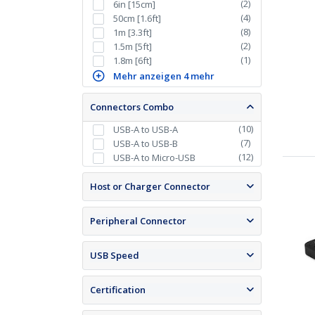
(
2
)
6in [15cm]
(
4
)
50cm [1.6ft]
(
8
)
1m [3.3ft]
(
2
)
1.5m [5ft]
(
1
)
1.8m [6ft]
Mehr anzeigen 4 mehr
Connectors Combo
(
10
)
USB-A to USB-A
(
7
)
USB-A to USB-B
(
12
)
USB-A to Micro-USB
Host or Charger Connector
Peripheral Connector
USB Speed
Certification