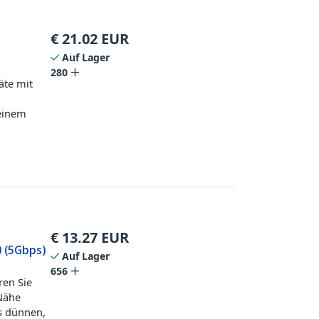
€
21.02
EUR
Auf Lager
280
äte mit
 einem
€
13.27
EUR
 (5Gbps)
Auf Lager
656
ren Sie
 Nähe
s dünnen,