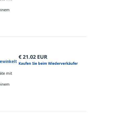
 einem
€
21.02
EUR
gewinkelt
Kaufen Sie beim Wiederverkäufer
äte mit
 einem