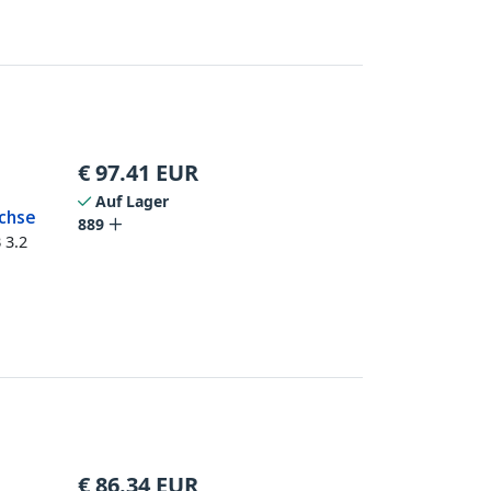
€
97.41
EUR
Auf Lager
uchse
889
 3.2
€
86.34
EUR