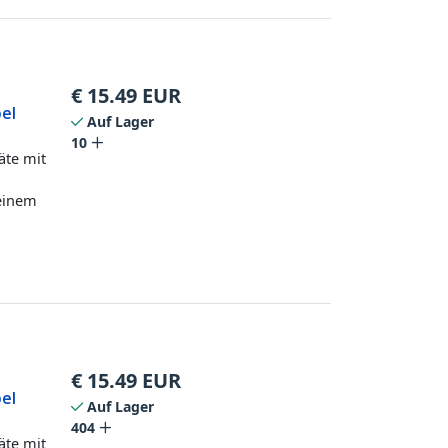
€
15.49
EUR
bel
Auf Lager
10
äte mit
 einem
€
15.49
EUR
bel
Auf Lager
404
äte mit