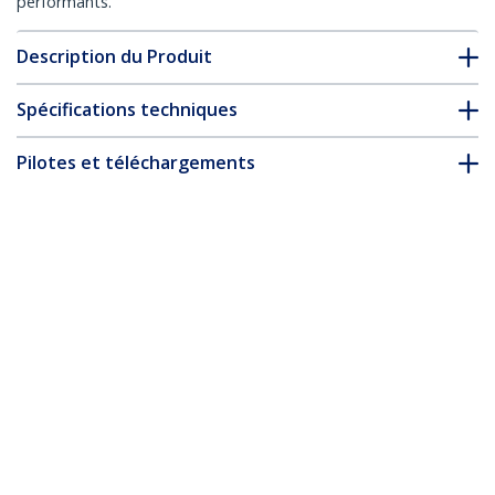
performants.
Description du Produit
Spécifications techniques
Pilotes et téléchargements
FAQ & conformité
* L’apparence et les spécifications du produit peuvent être
modifiées sans préavis
Câble Ethernet CAT6 Gris Fin de 10m,
Sans Accroc, 100W PoE, UTP, LSZH, Fil de
Cuivre Pur 28AWG, Cordon Patch
Réseau RJ45 avec Serre-Câble, Contrôlé
Fluke