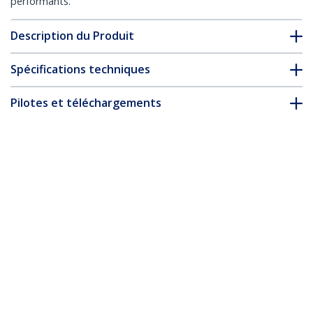
performants.
Description du Produit
Spécifications techniques
Pilotes et téléchargements
FAQ & conformité
* L’apparence et les spécifications du produit peuvent être
modifiées sans préavis
Câble Ethernet CAT6 Rouge Fin de 10m,
Sans Accroc, 100W PoE, UTP, LSZH, Fil de
Cuivre Pur 28AWG, Cordon Patch
Réseau RJ45 avec Serre-Câble, Contrôlé
Fluke