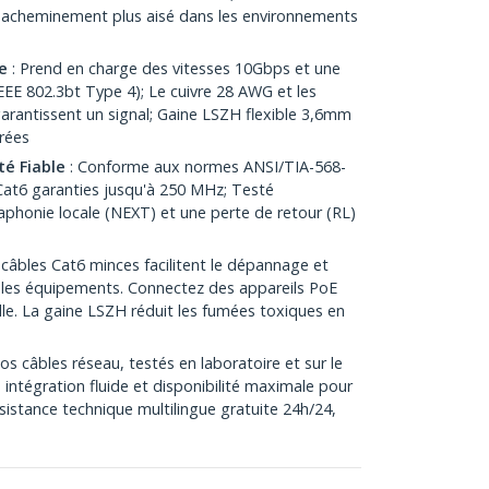
 acheminement plus aisé dans les environnements
e
: Prend en charge des vitesses 10Gbps et une
EE 802.3bt Type 4); Le cuivre 28 AWG et les
arantissent un signal; Gaine LSZH flexible 3,6mm
rées
té Fiable
: Conforme aux normes ANSI/TIA-568-
at6 garanties jusqu'à 250 MHz; Testé
aphonie locale (NEXT) et une perte de retour (RL)
 câbles Cat6 minces facilitent le dépannage et
re les équipements. Connectez des appareils PoE
e. La gaine LSZH réduit les fumées toxiques en
Nos câbles réseau, testés en laboratoire et sur le
é, intégration fluide et disponibilité maximale pour
ssistance technique multilingue gratuite 24h/24,