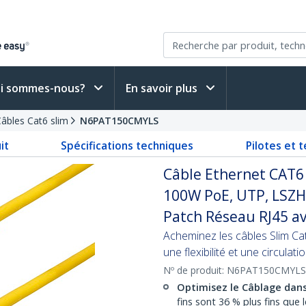
i sommes-nous?
En savoir plus
âbles Cat6 slim
N6PAT150CMYLS
it
Spécifications techniques
Pilotes et 
Câble Ethernet CAT6 
100W PoE, UTP, LSZH,
Patch Réseau RJ45 av
Acheminez les câbles Slim Cat
une flexibilité et une circulati
Nº de produit:
N6PAT150CMYLS
Optimisez le Câblage dans
fins sont 36 % plus fins que