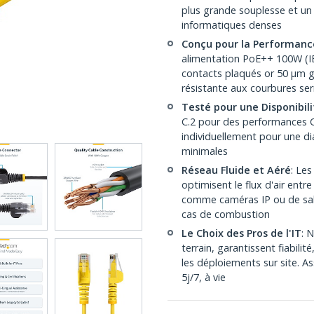
plus grande souplesse et un
informatiques denses
Conçu pour la Performanc
alimentation PoE++ 100W (IE
contacts plaqués or 50 µm g
résistante aux courbures ser
Testé pour une Disponibili
C.2 pour des performances C
individuellement pour une di
minimales
Réseau Fluide et Aéré
: Les
optimisent le flux d'air ent
comme caméras IP ou de sall
cas de combustion
Le Choix des Pros de l'IT
: 
terrain, garantissent fiabilit
les déploiements sur site. A
5j/7, à vie