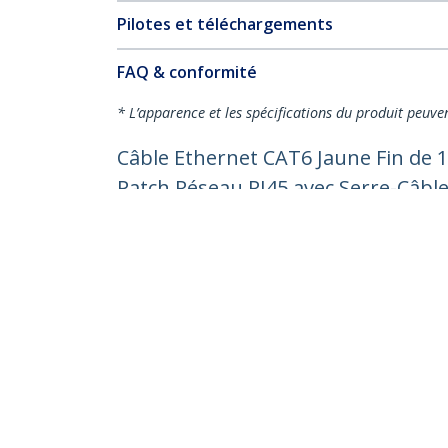
Pilotes et téléchargements
FAQ & conformité
* L’apparence et les spécifications du produit peuve
Câble Ethernet CAT6 Jaune Fin de 1
Patch Réseau RJ45 avec Serre-Câble
Nº de produit:
N6PAT150CMYLS
Devenir partenaire
StarT
Où acheter
Nouve
Contac
À prop
Carrièr
Qualité
Blog
StarTech.com Ltd.