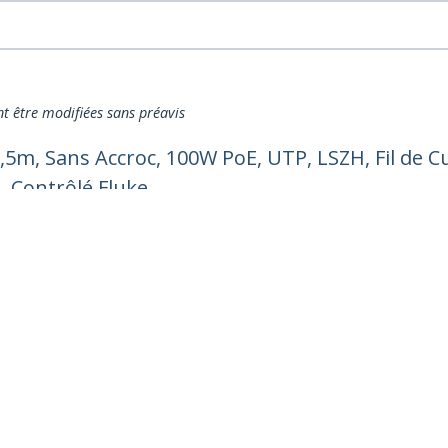
nt être modifiées sans préavis
,5m, Sans Accroc, 100W PoE, UTP, LSZH, Fil de 
, Contrôlé Fluke
ech.com
Assistance clientèle
autés
Base de Connaissance
t
Pilotes et téléchargements
os de nous
Support FAQs
es
Assistance
 et conformité
Politique de garantie