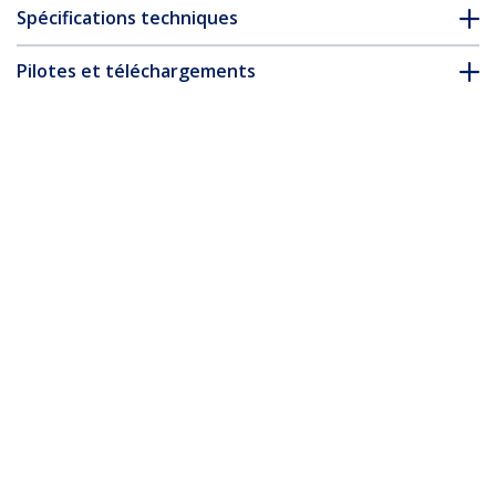
Spécifications techniques
Pilotes et téléchargements
FAQ & conformité
* L’apparence et les spécifications du produit peuvent être
modifiées sans préavis
Câble Ethernet CAT6 Jaune Fin de 2m,
Sans Accroc, 100W PoE, UTP, LSZH, Fil de
Cuivre Pur 28AWG, Cordon Patch
Réseau RJ45 avec Serre-Câble, Contrôlé
Fluke
Nº de produit:
N6PAT200CMYLS
Devenir partenaire
Où acheter