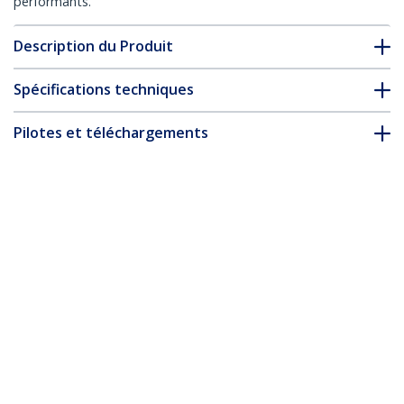
performants.
Description du Produit
Spécifications techniques
Pilotes et téléchargements
FAQ & conformité
* L’apparence et les spécifications du produit peuvent être
modifiées sans préavis
Câble Ethernet CAT6 Jaune Fin de 7m,
Sans Accroc, 100W PoE, UTP, LSZH, Fil de
Cuivre Pur 28AWG, Cordon Patch
Réseau RJ45 avec Serre-Câble, Contrôlé
Fluke