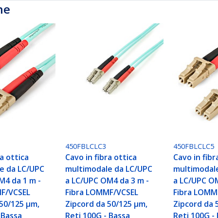
he
450FBLCLC3
450FBLCLC5
ra ottica
Cavo in fibra ottica
Cavo in fibr
e da LC/UPC
multimodale da LC/UPC
multimodal
M4 da 1 m -
a LC/UPC OM4 da 3 m -
a LC/UPC OM
MF/VCSEL
Fibra LOMMF/VCSEL
Fibra LOMM
 50/125 µm,
Zipcord da 50/125 µm,
Zipcord da 
 Bassa
Reti 100G - Bassa
Reti 100G -