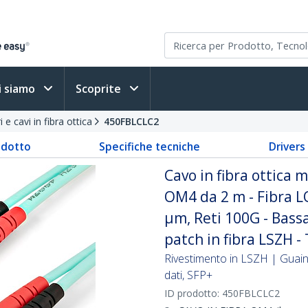
i siamo
Scoprite
 e cavi in fibra ottica
450FBLCLC2
odotto
Specifiche tecniche
Driver
Cavo in fibra ottica
OM4 da 2 m - Fibra 
µm, Reti 100G - Bassa
patch in fibra LSZH -
Rivestimento in LSZH | Guaina
dati, SFP+
ID prodotto:
450FBLCLC2