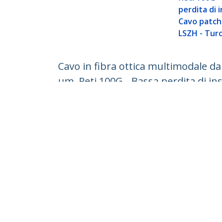
perdita di 
Cavo patch 
LSZH - Tur
Cavo in fibra ottica multimodale 
µm, Reti 100G - Bassa perdita di in
ID prodotto:
450FBLCLC2
Diventa un partner
StarT
Dove comprare
Notizie
Contat
Chi si
Carrier
Qualit
Blog
StarTech.com Ltd.
Celsiusweg 16
Telefo