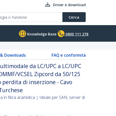
Driver e download
Cerca
Knowledge Base
0800 111 278
s & Downloads
FAQ e conformità
 multimodale da LC/UPC a LC/UPC
LOMMF/VCSEL Zipcord da 50/125
 perdita di inserzione - Cavo
 Turchese
 in fibra aramidica | Ideale per SAN, server di