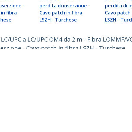
inserzione -
perdita di inserzione -
perdita di i
in fibra
Cavo patch in fibra
Cavo patch i
chese
LSZH - Turchese
LSZH - Tur
da LC/UPC a LC/UPC OM4 da 2 m - Fibra LOMMF/V
serzione - Cavo patch in fibra LSZH - Turchese
ech.com
Assistenza clienti
Knowledge Base
tateci
Drivers and Downloads
amo
Support FAQs
a
Assistenza
à e Conformità
Norme di garanzia
no:
+41 44 511 16 54