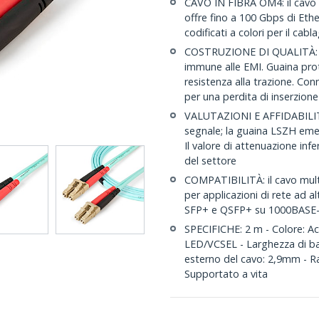
CAVO IN FIBRA OM4: il cavo 
offre fino a 100 Gbps di Eth
codificati a colori per il ca
COSTRUZIONE DI QUALITÀ: il
immune alle EMI. Guaina prot
resistenza alla trazione. Co
per una perdita di inserzion
VALUTAZIONI E AFFIDABILITÀ:
segnale; la guaina LSZH emet
Il valore di attenuazione in
del settore
COMPATIBILITÀ: il cavo mu
per applicazioni di rete ad a
SFP+ e QSFP+ su 1000BASE
SPECIFICHE: 2 m - Colore: 
LED/VCSEL - Larghezza di 
esterno del cavo: 2,9mm - Ra
Supportato a vita