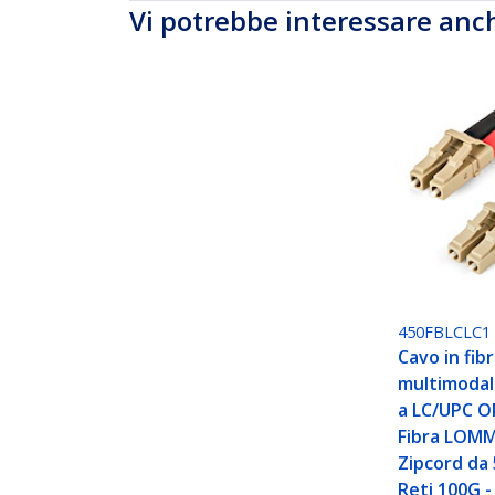
Vi potrebbe interessare anc
450FBLCLC1
Cavo in fib
multimodal
a LC/UPC O
Fibra LOM
Zipcord da
Reti 100G -