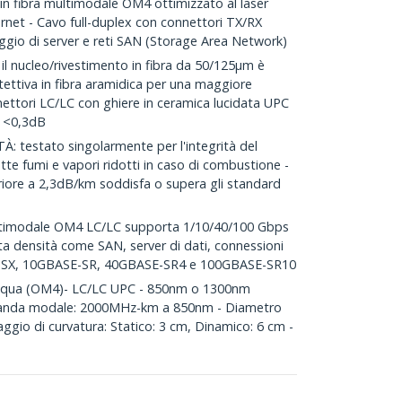
in fibra multimodale OM4 ottimizzato al laser
ernet - Cavo full-duplex con connettori TX/RX
blaggio di server e reti SAN (Storage Area Network)
 nucleo/rivestimento in fibra da 50/125µm è
ettiva in fibra aramidica per una maggiore
nnettori LC/LC con ghiere in ceramica lucidata UPC
e <0,3dB
 testato singolarmente per l'integrità del
te fumi e vapori ridotti in caso di combustione -
feriore a 2,3dB/km soddisfa o supera gli standard
ltimodale OM4 LC/LC supporta 1/10/40/100 Gbps
lta densità come SAN, server di dati, connessioni
-SX, 10GBASE-SR, 40GBASE-SR4 e 100GBASE-SR10
Acqua (OM4)- LC/LC UPC - 850nm o 1300nm
banda modale: 2000MHz-km a 850nm - Diametro
ggio di curvatura: Statico: 3 cm, Dinamico: 6 cm -