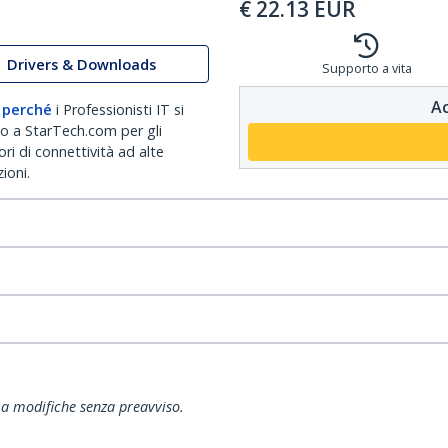
€
22.13
EUR
Drivers & Downloads
Supporto a vita
Ac
 perché
i Professionisti IT si
no a StarTech.com per gli
ri di connettività ad alte
ioni.
ti a modifiche senza preavviso.