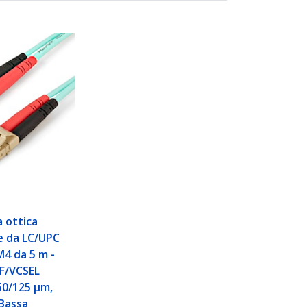
a ottica
e da LC/UPC
4 da 5 m -
F/VCSEL
50/125 µm,
 Bassa