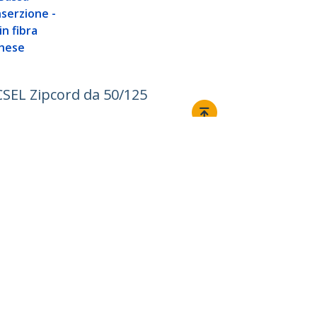
nserzione -
n fibra
chese
CSEL Zipcord da 50/125
Collegare
Newsletter via e-mail
Iscriviti per ricevere notizie sugli
ultimi prodotti, sulla tecnologia e
sulle promozioni.