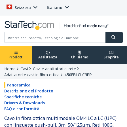
Svizzera
Italiano
Prodotti
Assistenza
Chi siamo
Scoprite
Home
Cavi
Cavi e adattatori di rete
Adattatori e cavi in fibra ottica
450FBLCLC3PP
Panoramica
Descrizione del Prodotto
Specifiche tecniche
Drivers & Downloads
FAQ e conformità
Cavo in fibra ottica multimodale OM4 LC a LC (UPC)
con linguette push-pull, 3m, 50/125µm, Reti 100G,