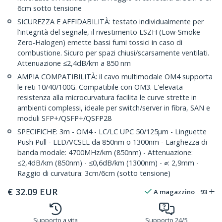
6cm sotto tensione
SICUREZZA E AFFIDABILITÀ: testato individualmente per
l'integrità del segnale, il rivestimento LSZH (Low-Smoke
Zero-Halogen) emette bassi fumi tossici in caso di
combustione. Sicuro per spazi chiusi/scarsamente ventilati.
Attenuazione ≤2,4dB/km a 850 nm
AMPIA COMPATIBILITÀ: il cavo multimodale OM4 supporta
le reti 10/40/100G. Compatibile con OM3. L'elevata
resistenza alla microcurvatura facilita le curve strette in
ambienti complessi, ideale per switch/server in fibra, SAN e
moduli SFP+/QSFP+/QSFP28
SPECIFICHE: 3m - OM4 - LC/LC UPC 50/125µm - Linguette
Push Pull - LED/VCSEL da 850nm o 1300nm - Larghezza di
banda modale: 4700MHz/km (850nm) - Attenuazione:
≤2,4dB/km (850nm) - ≤0,6dB/km (1300nm) - ⌀: 2,9mm -
Raggio di curvatura: 3cm/6cm (sotto tensione)
€
32.09
EUR
A magazzino
93
Supporto a vita
Supporto 24/5