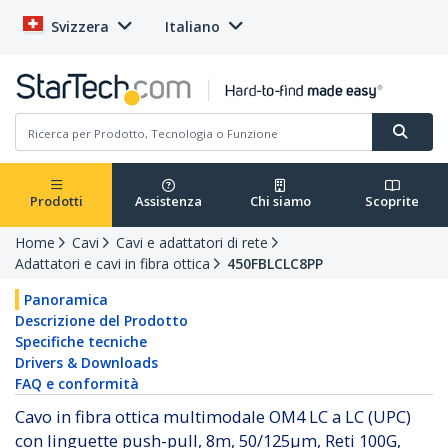
Svizzera
Italiano
Prodotti
Assistenza
Chi siamo
Scoprite
Home
Cavi
Cavi e adattatori di rete
Adattatori e cavi in fibra ottica
450FBLCLC8PP
Panoramica
Descrizione del Prodotto
Specifiche tecniche
Drivers & Downloads
FAQ e conformità
Cavo in fibra ottica multimodale OM4 LC a LC (UPC)
con linguette push-pull, 8m, 50/125µm, Reti 100G,