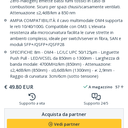
Zero-Halogen) emette bassi fumi tossici in caso di
combustione. Sicuro per spazi chiusi/scarsamente ventilati.
Attenuazione ≤2,4dB/km a 850 nm
AMPIA COMPATIBILITÀ: il cavo multimodale OM4 supporta
le reti 10/40/100G. Compatibile con OM3. L'elevata
resistenza alla microcurvatura facilita le curve strette in
ambienti complessi, ideale per switch/server in fibra, SAN e
moduli SFP+/QSFP+/QSFP28
SPECIFICHE: 8m - OM4 - LC/LC UPC 50/125µm - Linguette
Push Pull - LED/VCSEL da 850nm o 1300nm - Larghezza di
banda modale: 4700MHz/km (850nm) - Attenuazione:
≤2,4dB/km (850nm) - ≤0,6dB/km (1300nm) - ⌀: 2,9mm -
Raggio di curvatura: 3cm/6cm (sotto tensione)
€
49.80
EUR
A magazzino
57
Supporto a vita
Supporto 24/5
Acquista da partner
Vedi partner