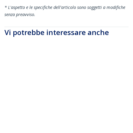
* L'aspetto e le specifiche dell'articolo sono soggetti a modifiche
senza preavviso.
Vi potrebbe interessare anche
450FBLCLC4PP
450FBLCLC5PP
Cavo in fibra ottica
Cavo in fibra ottica
multimodale OM4 LC
multimodale OM4 LC