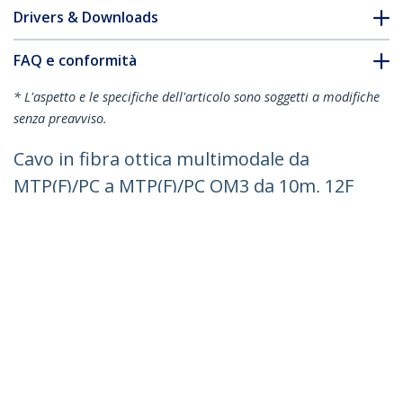
Drivers & Downloads
FAQ e conformità
* L'aspetto e le specifiche dell'articolo sono soggetti a modifiche
senza preavviso.
Cavo in fibra ottica multimodale da
MTP(F)/PC a MTP(F)/PC OM3 da 10m, 12F
Type-A, Plenum OFNP, LOMMF
50/125µm - Reti 40G - Bassa perdita di
inserzione - Cavo patch in fibra MPO
ID prodotto:
MPO8LCPL10M
Diventa un partner
Dove comprare
StarTech.com
Notizie