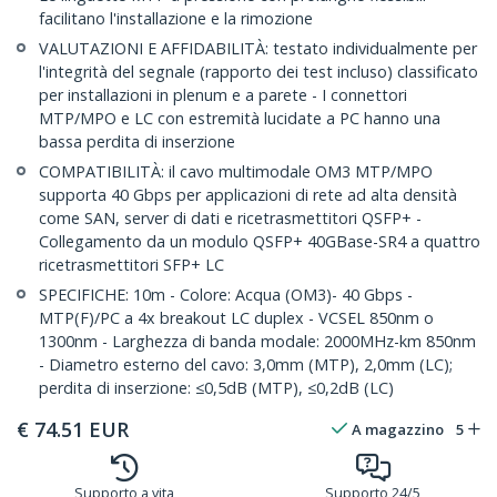
facilitano l'installazione e la rimozione
VALUTAZIONI E AFFIDABILITÀ: testato individualmente per
l'integrità del segnale (rapporto dei test incluso) classificato
per installazioni in plenum e a parete - I connettori
MTP/MPO e LC con estremità lucidate a PC hanno una
bassa perdita di inserzione
COMPATIBILITÀ: il cavo multimodale OM3 MTP/MPO
supporta 40 Gbps per applicazioni di rete ad alta densità
come SAN, server di dati e ricetrasmettitori QSFP+ -
Collegamento da un modulo QSFP+ 40GBase-SR4 a quattro
ricetrasmettitori SFP+ LC
SPECIFICHE: 10m - Colore: Acqua (OM3)- 40 Gbps -
MTP(F)/PC a 4x breakout LC duplex - VCSEL 850nm o
1300nm - Larghezza di banda modale: 2000MHz-km 850nm
- Diametro esterno del cavo: 3,0mm (MTP), 2,0mm (LC);
perdita di inserzione: ≤0,5dB (MTP), ≤0,2dB (LC)
€
74.51
EUR
A magazzino
5
Supporto a vita
Supporto 24/5