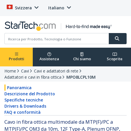
Svizzera
Italiano
Prodotti
Assistenza
Chi siamo
Scoprite
Home
Cavi
Cavi e adattatori di rete
Adattatori e cavi in fibra ottica
MPO8LCPL10M
Panoramica
Descrizione del Prodotto
Specifiche tecniche
Drivers & Downloads
FAQ e conformità
Cavo in fibra ottica multimodale da MTP(F)/PC a
MTP(F)/PC OM3 da 10m, 12F Type-A, Plenum OFNP,