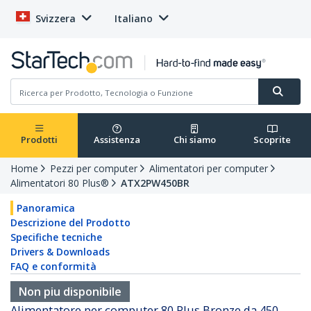
Svizzera
Italiano
Prodotti
Assistenza
Chi siamo
Scoprite
Home
Pezzi per computer
Alimentatori per computer
Alimentatori 80 Plus®
ATX2PW450BR
Panoramica
Descrizione del Prodotto
Specifiche tecniche
Drivers & Downloads
FAQ e conformità
Non piu disponibile
Alimentatore per computer 80 Plus Bronze da 450