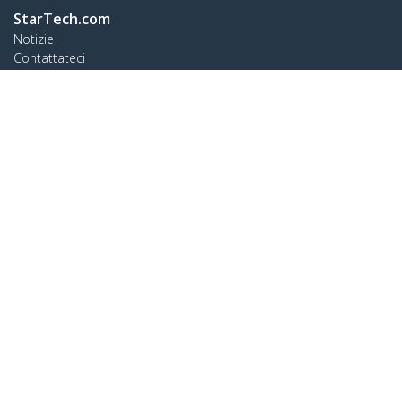
StarTech.com
Notizie
Contattateci
Chi siamo
Carriera
Qualità e Conformità
Blog
Assistenza clienti
Knowledge Base
Drivers and Downloads
Support FAQs
Assistenza
Norme di garanzia
Collegare
StarTech.com Ltd.