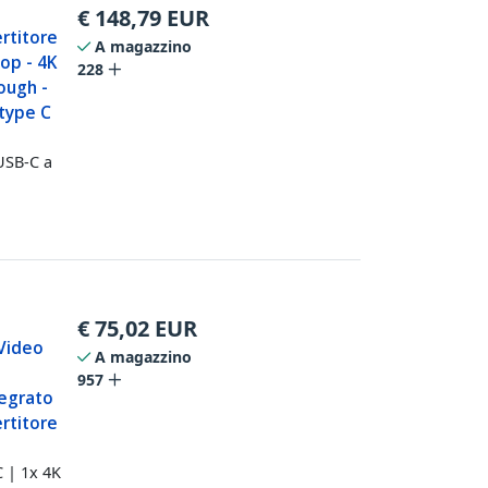
€
148,79
EUR
rtitore
A magazzino
op - 4K
228
ough -
type C
USB-C a
€
75,02
EUR
 Video
A magazzino
957
tegrato
rtitore
 | 1x 4K