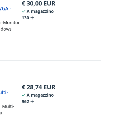
€
30,00
EUR
VGA -
A magazzino
130
ti-Monitor
indows
€
28,74
EUR
lti-
A magazzino
962
 Multi-
a