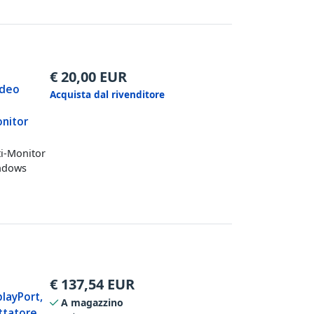
€
20,00
EUR
ideo
Acquista dal rivenditore
onitor
ti-Monitor
indows
€
137,54
EUR
layPort,
A magazzino
attatore