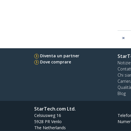
Diventa un partner
StarT
Dove comprare
Notizie
Contat
Chi si
Carrier
Qualit
Blog
StarTech.com Ltd.
Celsiusweg 16
Telefo
5928 PR Venlo
Numer
The Netherlands