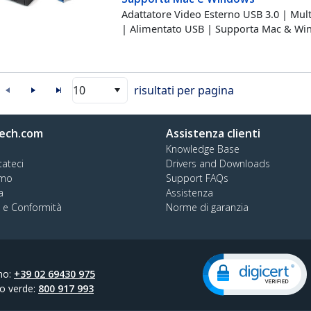
Adattatore Video Esterno USB 3.0 | Mul
| Alimentato USB | Supporta Mac & W
10
risultati per pagina
ech.com
Assistenza clienti
Knowledge Base
tateci
Drivers and Downloads
amo
Support FAQs
a
Assistenza
à e Conformità
Norme di garanzia
no:
+39 02 69430 975
o verde:
800 917 993