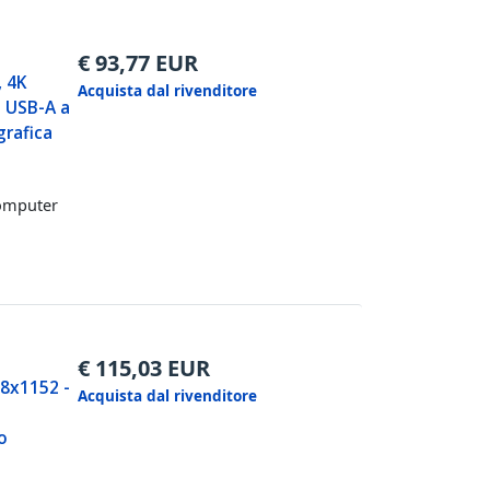
€
93,77
EUR
, 4K
Acquista dal rivenditore
o USB-A a
grafica
computer
€
115,03
EUR
48x1152 -
Acquista dal rivenditore
o