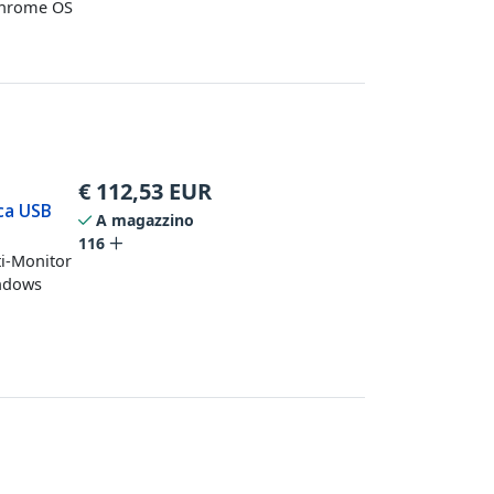
Chrome OS
€
112,53
EUR
ica USB
A magazzino
116
ti-Monitor
indows