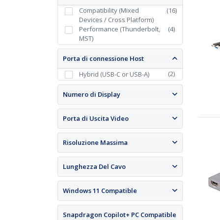
Compatibility (Mixed
(
16
)
Devices / Cross Platform)
Performance (Thunderbolt,
(
4
)
MST)
Porta di connessione Host
(
2
)
Hybrid (USB-C or USB-A)
Numero di Display
Porta di Uscita Video
Risoluzione Massima
Lunghezza Del Cavo
Windows 11 Compatible
Snapdragon Copilot+ PC Compatible