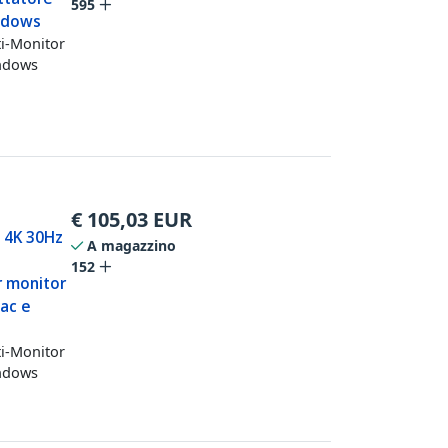
595
indows
ti-Monitor
indows
€
105,03
EUR
- 4K 30Hz
A magazzino
152
r monitor
Mac e
ti-Monitor
indows