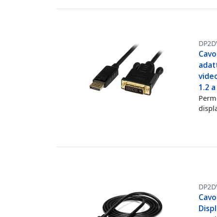
DP2D
Cavo 
adatt
video
1.2 a
Perme
displ
DP2D
Cavo
Displ