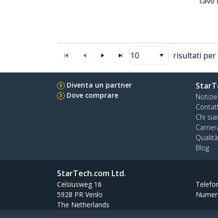
cavo 
10
risultati pe
Diventa un partner
StarT
Dove comprare
Notizie
Contat
Chi si
Carrier
Qualit
Blog
StarTech.com Ltd.
Celsiusweg 16
Telefo
5928 PR Venlo
Numer
The Netherlands