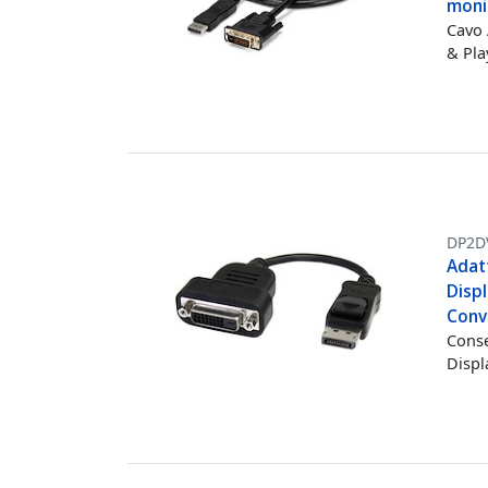
moni
Cavo 
& Pla
DP2D
Adat
Displ
Conv
Conse
Displ