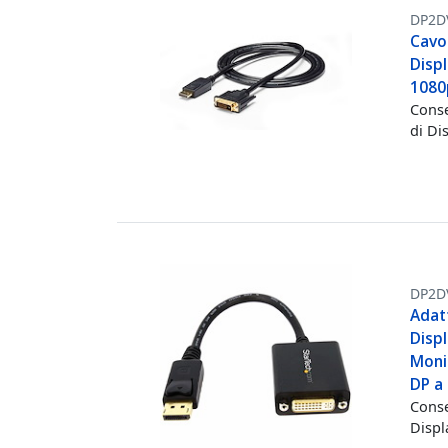
DP2D
Cavo 
Displ
1080
Conse
di Di
DP2D
Adatt
Displ
Moni
DP a
Conse
Displ