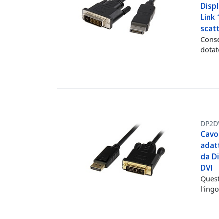
Displ
Link 
scat
Conse
dotat
DP2D
Cavo
adatt
da Di
DVI
Quest
l'ing