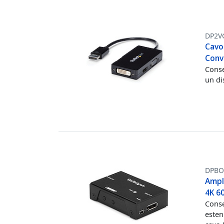
DP2V
Cavo
Conv
Conse
un di
DPBO
Ampli
4K 6
Conse
esten