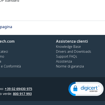
DP standard
r pagina
ech.com
Assistenza clienti
Knowledge Base
tateci
Drivers and Downloads
amo
Support FAQs
a
Assistenza
à e Conformità
Norme di garanzia
no:
+39 02 69430 975
o verde:
800 917 993