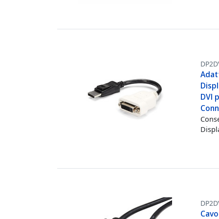
DP2D
Adatt
Displ
DVI p
Conn
Conse
Displ
DP2D
Cavo