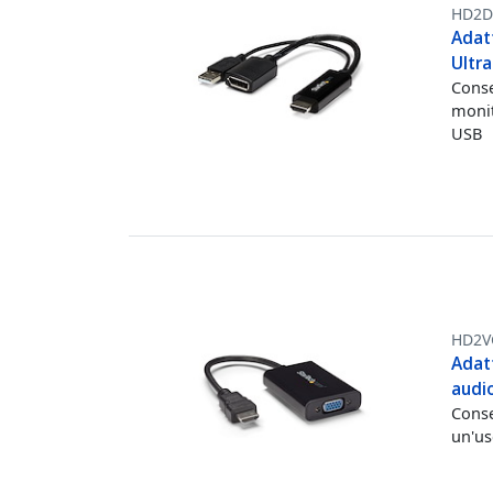
HD2D
Adat
Ultr
Conse
monit
USB
HD2V
Adat
audi
Conse
un'us