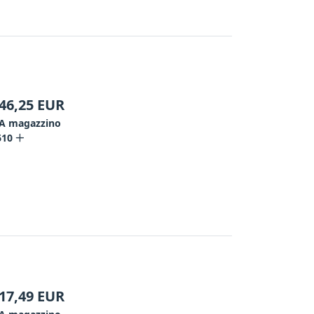
46,25
EUR
A magazzino
610
17,49
EUR