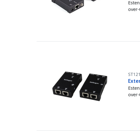
Esten
over-
ST12
Exte
Esten
over-