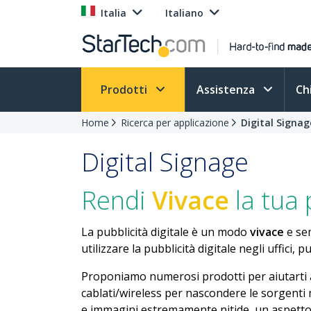
Italia
Italiano
Prodotti
Assistenza
Ch
Home
Ricerca per applicazione
Digital Signag
Digital Signage
Rendi
Vivace
la tua 
La pubblicità digitale è un modo
vivace
e sem
utilizzare la pubblicità digitale negli uffici,
Proponiamo numerosi prodotti per aiutarti a c
cablati/wireless per nascondere le sorgenti 
e immagini estremamente nitide, un aspetto 