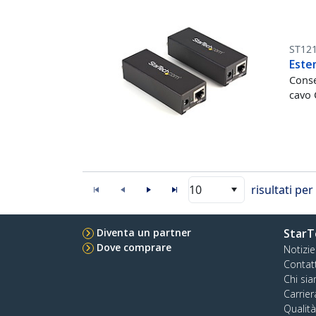
ST12
Este
Conse
cavo 
10
risultati pe
Diventa un partner
StarT
Dove comprare
Notizie
Contat
Chi si
Carrier
Qualit