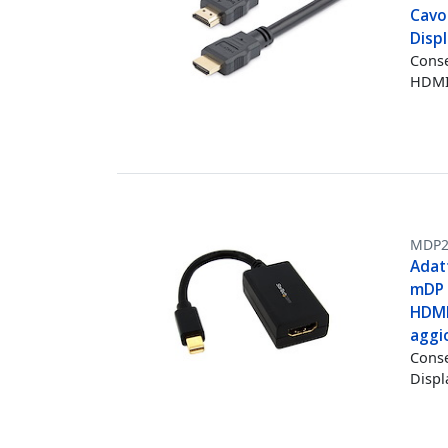
Cavo
Displ
Conse
HDMI®
MDP2
Adat
mDP 
HDMI
aggi
Conse
Displ