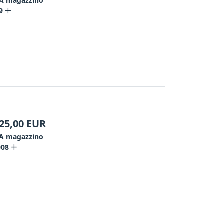
A magazzino
9
25,00
EUR
A magazzino
008