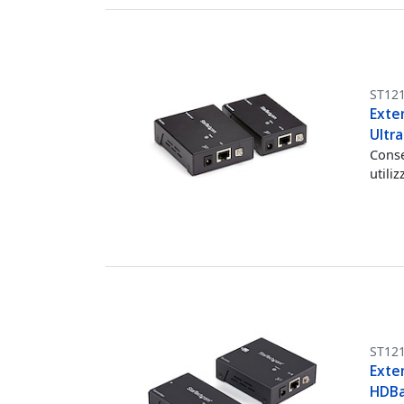
ST12
Exte
Ultr
Conse
utili
ST12
Exte
HDBa