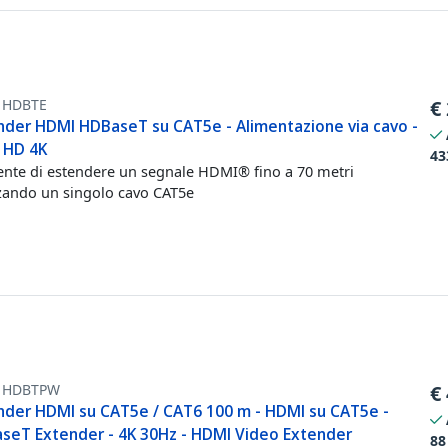
1HDBTE
€
nder HDMI HDBaseT su CAT5e - Alimentazione via cavo -
a HD 4K
43
nte di estendere un segnale HDMI® fino a 70 metri
zzando un singolo cavo CAT5e
1HDBTPW
€
nder HDMI su CAT5e / CAT6 100 m - HDMI su CAT5e -
seT Extender - 4K 30Hz - HDMI Video Extender
88