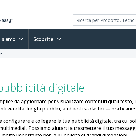
i siamo
Scoprite
e
pubblicità digitale
plice da aggiornare per visualizzare contenuti quali testo,
 punti vendita. luoghi pubblici, ambienti scolastici —
praticame
onfigurare e collegare la tua pubblicità digitale, tra cui so
multimediali. Possiamo aiutarti a trasmettere il tuo messagg
molto importante per la pubblicità di grandi dimensioni.