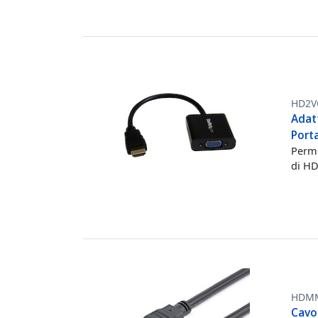
HD2V
Adat
Porta
Perme
di HD
HDM
Cavo