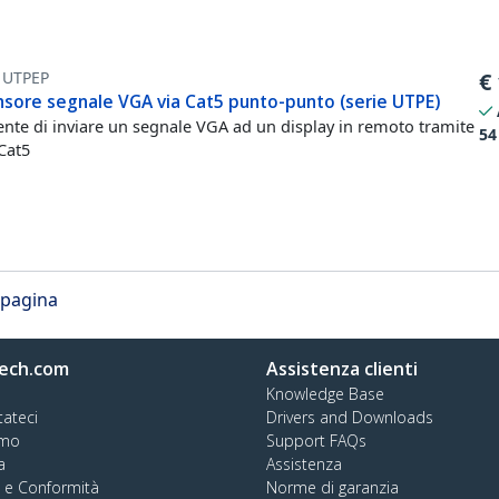
1UTPEP
€
nsore segnale VGA via Cat5 punto-punto (serie UTPE)
nte di inviare un segnale VGA ad un display in remoto tramite
54
Cat5
r pagina
ech.com
Assistenza clienti
Knowledge Base
tateci
Drivers and Downloads
amo
Support FAQs
a
Assistenza
à e Conformità
Norme di garanzia