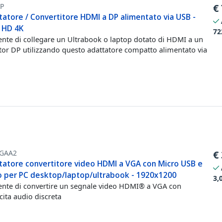
P
€
tatore / Convertitore HDMI a DP alimentato via USB -
a HD 4K
72
nte di collegare un Ultrabook o laptop dotato di HDMI a un
or DP utilizzando questo adattatore compatto alimentato via
GAA2
€
tatore convertitore video HDMI a VGA con Micro USB e
o per PC desktop/laptop/ultrabook - 1920x1200
3,
nte di convertire un segnale video HDMI® a VGA con
cita audio discreta