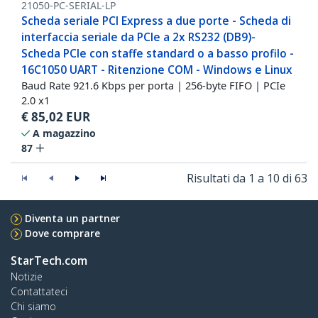
21050-PC-SERIAL-LP
Scheda seriale PCI Express a due porte - Scheda di
interfaccia seriale da PCIe a 2x RS232 (DB9)-
Scheda PCIe con staffe standard o a basso profilo -
16C1050 UART - Ritenzione COM - Windows e Linux
Baud Rate 921.6 Kbps per porta | 256-byte FIFO | PCIe
2.0 x1
€
85,02
EUR
A magazzino
87
Risultati da 1 a 10 di 63
Diventa un partner
Dove comprare
StarTech.com
Notizie
Contattateci
Chi siamo