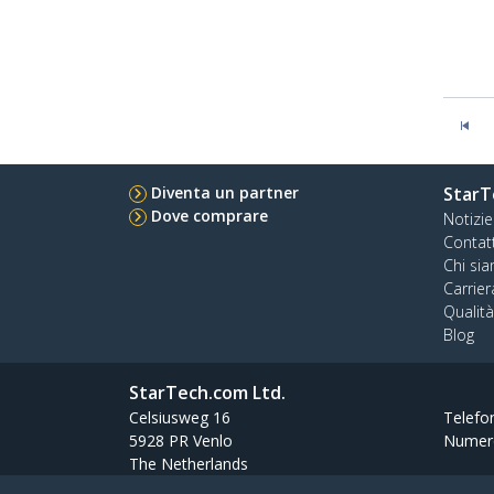
Diventa un partner
StarT
Dove comprare
Notizie
Contat
Chi si
Carrier
Qualit
Blog
StarTech.com Ltd.
Celsiusweg 16
Telefo
5928 PR Venlo
Numer
The Netherlands