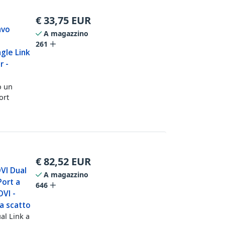
€
33,75
EUR
avo
A magazzino
261
gle Link
r -
o un
ort
€
82,52
EUR
DVI Dual
A magazzino
Port a
646
DVI -
a scatto
al Link a