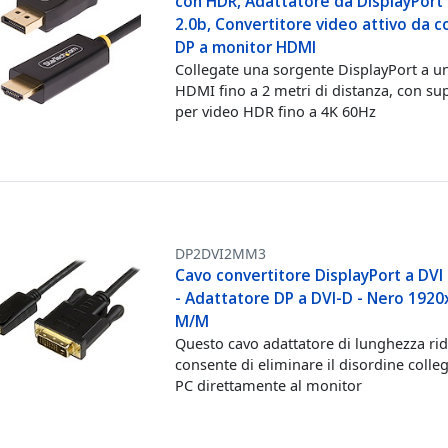
con HDR, Adattatore da DisplayPort
2.0b, Convertitore video attivo da 
DP a monitor HDMI
Collegate una sorgente DisplayPort a un
HDMI fino a 2 metri di distanza, con su
per video HDR fino a 4K 60Hz
DP2DVI2MM3
Cavo convertitore DisplayPort a DVI
- Adattatore DP a DVI-D - Nero 192
M/M
Questo cavo adattatore di lunghezza rid
consente di eliminare il disordine colle
PC direttamente al monitor