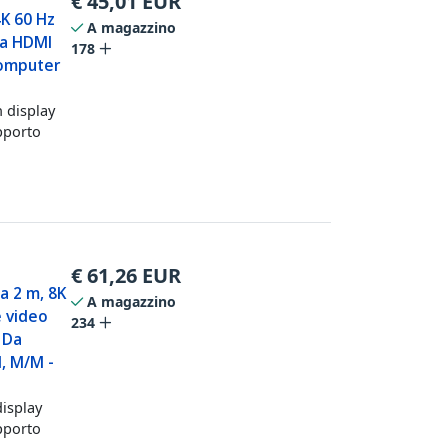
€
45,01
EUR
4K 60 Hz
A magazzino
 a HDMI
178
computer
 display
pporto
€
61,26
EUR
a 2 m, 8K
A magazzino
e video
234
, Da
, M/M -
display
pporto