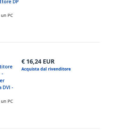
ttore DP
d un PC
€
16,24
EUR
titore
Acquista dal rivenditore
 -
er
 DVI -
d un PC