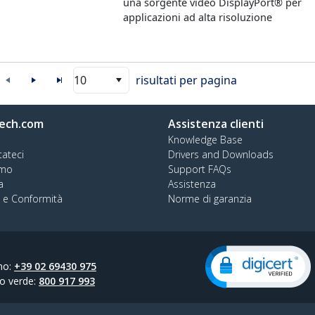
una sorgente video DisplayPort® per
applicazioni ad alta risoluzione
10
risultati per pagina
ech.com
Assistenza clienti
Knowledge Base
tateci
Drivers and Downloads
amo
Support FAQs
a
Assistenza
à e Conformità
Norme di garanzia
no:
+39 02 69430 975
o verde:
800 917 993