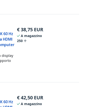
€
38,75
EUR
4K 60 Hz
A magazzino
 a HDMI
250
computer
 display
upporto
€
42,50
EUR
4K 60 Hz
A magazzino