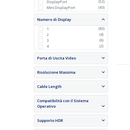
(
52
)
DisplayPort
(
43
)
Mini DisplayPort
Numero di Display
(
83
)
1
(
4
)
2
(
6
)
3
(
2
)
4
Porta di Uscita Video
Risoluzione Massima
Cable Length
Compatibilità con il Sistema
Operativo
Supporto HDR