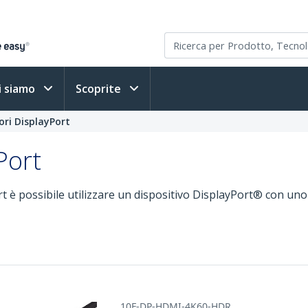
i siamo
Scoprite
ori DisplayPort
Port
ort è possibile utilizzare un dispositivo DisplayPort® con 
10F-DP-HDMI-4K60-HDR