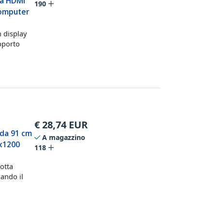
 a HDMI
190
computer
 display
pporto
€
28,74
EUR
 da 91 cm
A magazzino
0x1200
118
otta
gando il