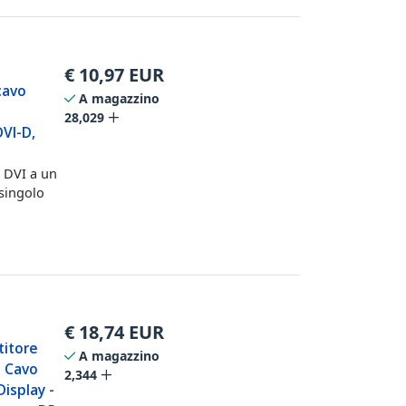
€
10,97
EUR
cavo
A magazzino
28,029
DVI-D,
 DVI a un
singolo
€
18,74
EUR
titore
A magazzino
- Cavo
2,344
isplay -