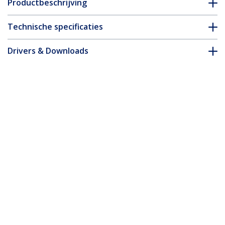
Productbeschrijving
Technische specificaties
Drivers & Downloads
FAQ en naleving
Accessoires
* Uitvoering en specificaties van het product zijn zonder
aankondiging vatbaar voor wijzigingen.
Misschien vindt u dit ook leuk