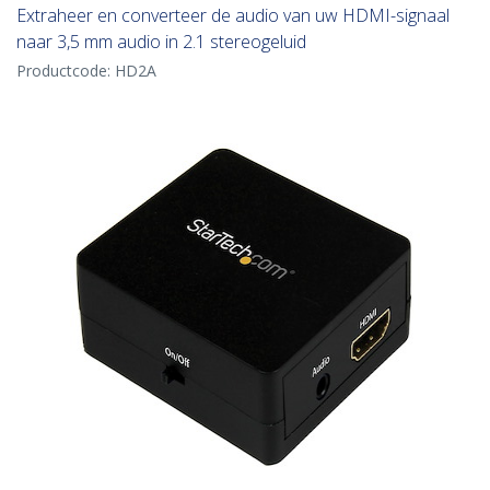
Extraheer en converteer de audio van uw HDMI-signaal
naar 3,5 mm audio in 2.1 stereogeluid
Productcode:
HD2A