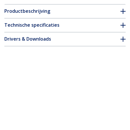
Productbeschrijving
Technische specificaties
Drivers & Downloads
FAQ en naleving
Accessoires
* Uitvoering en specificaties van het product zijn zonder
aankondiging vatbaar voor wijzigingen.
HDMI Audio Extractor - 1080p
Productcode:
HD2A
Become a Partner
Waar te verkrijgen