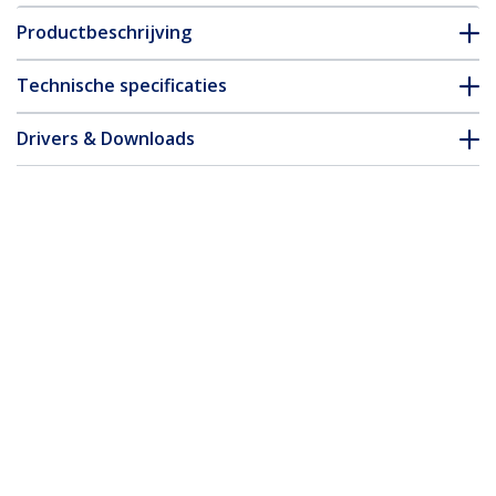
Productbeschrijving
Technische specificaties
Drivers & Downloads
FAQ en naleving
* Uitvoering en specificaties van het product zijn zonder
aankondiging vatbaar voor wijzigingen.
Misschien vindt u dit ook leuk