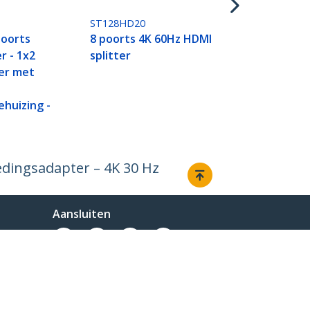
ST128HD20
poorts
8 poorts 4K 60Hz HDMI
r - 1x2
splitter
er met
huizing -
edingsadapter – 4K 30 Hz
Aansluiten