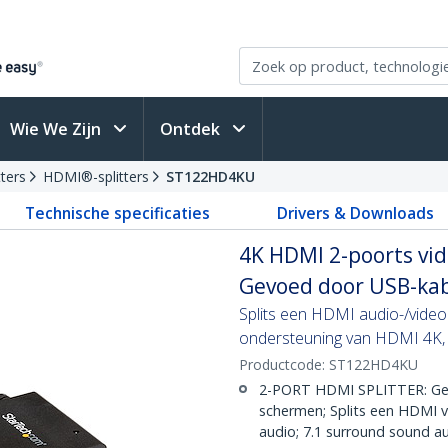
Wie We Zijn
Ontdek
tters
HDMI®-splitters
ST122HD4KU
Technische specificaties
Drivers & Downloads
4K HDMI 2-poorts vide
Gevoed door USB-kab
Splits een HDMI audio-/vide
ondersteuning van HDMI 4K, 
Productcode:
ST122HD4KU
2-PORT HDMI SPLITTER: Gee
schermen; Splits een HDMI v
audio; 7.1 surround sound a