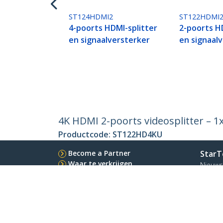
ST124HDMI2
ST122HDMI
4-poorts HDMI-splitter
2-poorts H
en signaalversterker
en signaal
4K HDMI 2-poorts videosplitter – 1
Productcode:
ST122HD4KU
Become a Partner
StarT
Waar te verkrijgen
Nieuws
Contac
Over o
Vacatu
Qualit
Blog