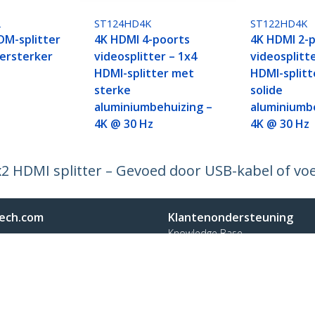
2
ST124HD4K
ST122HD4K
DM-splitter
4K HDMI 4-poorts
4K HDMI 2-
versterker
videosplitter – 1x4
videosplitte
HDMI-splitter met
HDMI-splitt
sterke
solide
aluminiumbehuizing –
aluminiumbe
4K @ 30 Hz
4K @ 30 Hz
x2 HDMI splitter – Gevoed door USB-kabel of vo
ech.com
Klantenondersteuning
Knowledge Base
t
Drivers en downloads
ns
Support FAQs
res
Support
y & Compliance
Garantiebeleid