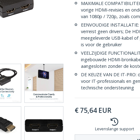
MAXIMALE COMPATIBILITEIT:
vorige HDMI-revisies en on
van 1080p / 720p, zoals comp
EENVOUDIGE INSTALLATIE: D
verreist geen drivers; De H
meegeleverde USB-kabel of p
is voor de gebruiker
VEELZIJDIGE FUNCTIONALITEI
ingebouwde HDMI-bronkabel
aangesloten zonder de kost
DE KEUZE VAN DE IT-PRO: d
voor IT-professionals en gen
technische ondersteuning
€
75,64
EUR
Levenslange support