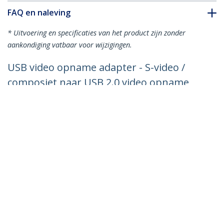
FAQ en naleving
* Uitvoering en specificaties van het product zijn zonder
aankondiging vatbaar voor wijzigingen.
USB video opname adapter - S-video /
composiet naar USB 2.0 video opname
kabel met TWAIN ondersteuning -
analoog naar digitaal converter - alleen
voor Windows
Productcode:
SVID2USB232
Become a Partner
Waar te verkrijgen
StarTech.com
Nieuws
Contact
Over ons