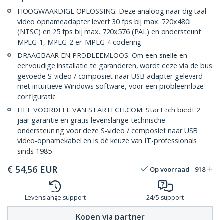
HOOGWAARDIGE OPLOSSING: Deze analoog naar digitaal
video opnameadapter levert 30 fps bij max. 720x480i
(NTSC) en 25 fps bij max. 720x576 (PAL) en ondersteunt
MPEG-1, MPEG-2 en MPEG-4 codering
DRAAGBAAR EN PROBLEEMLOOS: Om een snelle en
eenvoudige installatie te garanderen, wordt deze via de bus
gevoede S-video / composiet naar USB adapter geleverd
met intuïtieve Windows software, voor een probleemloze
configuratie
HET VOORDEEL VAN STARTECH.COM: StarTech biedt 2
jaar garantie en gratis levenslange technische
ondersteuning voor deze S-video / composiet naar USB
video-opnamekabel en is dé keuze van IT-professionals
sinds 1985
€
54,56
EUR
Op voorraad
918
Levenslange support
24/5 support
Kopen via partner