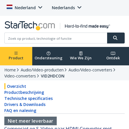
Nederland
Nederlands
Product
Ondersteuning
Wie We Zijn
Ontdek
Home
Audio/Video-producten
Audio/Video-converters
Video-converters
VID2HDCON
Overzicht
Productbeschrijving
Technische specificaties
Drivers & Downloads
FAQ en naleving
Niet meer leverbaar
Composiet en S-Video naar HDMI Converter met