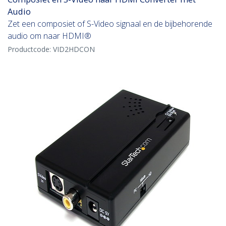
Audio
Zet een composiet of S-Video signaal en de bijbehorende
audio om naar HDMI®
Productcode:
VID2HDCON