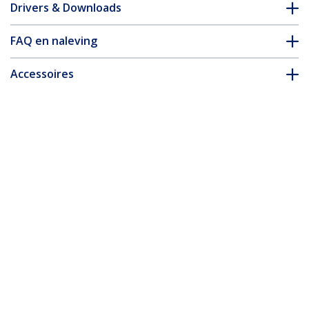
Drivers & Downloads
FAQ en naleving
Accessoires
* Uitvoering en specificaties van het product zijn zonder
aankondiging vatbaar voor wijzigingen.
Misschien vindt u dit ook leuk
VS421HD20
4 poorts HDMI Switch
- Ultra HD 4K 60Hz
VS221HD4KA
2 poorts
automatische HDMI