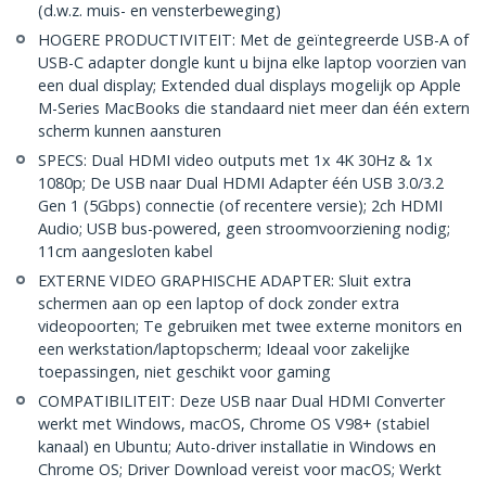
(d.w.z. muis- en vensterbeweging)
HOGERE PRODUCTIVITEIT: Met de geïntegreerde USB-A of
USB-C adapter dongle kunt u bijna elke laptop voorzien van
een dual display; Extended dual displays mogelijk op Apple
M-Series MacBooks die standaard niet meer dan één extern
scherm kunnen aansturen
SPECS: Dual HDMI video outputs met 1x 4K 30Hz & 1x
1080p; De USB naar Dual HDMI Adapter één USB 3.0/3.2
Gen 1 (5Gbps) connectie (of recentere versie); 2ch HDMI
Audio; USB bus-powered, geen stroomvoorziening nodig;
11cm aangesloten kabel
EXTERNE VIDEO GRAPHISCHE ADAPTER: Sluit extra
schermen aan op een laptop of dock zonder extra
videopoorten; Te gebruiken met twee externe monitors en
een werkstation/laptopscherm; Ideaal voor zakelijke
toepassingen, niet geschikt voor gaming
COMPATIBILITEIT: Deze USB naar Dual HDMI Converter
werkt met Windows, macOS, Chrome OS V98+ (stabiel
kanaal) en Ubuntu; Auto-driver installatie in Windows en
Chrome OS; Driver Download vereist voor macOS; Werkt