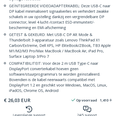
GEÏNTEGREERDE VIDEOADAPTERKABEL: Deze USB-C naar
DP kabel minimaliseert signaalverlies en verhindert zwakke
schakels in uw opstelling dankzij een vergrendelbare DP
connector, level 4 lucht-/contact ESD-immuniteit/-
bescherming en EMI-afscherming
GETEST & GEKEURD: Met USB-C DP Alt Mode &
Thunderbolt 3-apparatuur zoals Lenovo ThinkPad X1
Carbon/Extreme, Dell XPS, HP EliteBook/ZBook, TB3 Apple
M1/M2/M3 Pro/Max MacBook / MacBook Air, iPad Pro,
Surface Laptop 3/Pro 7
COMPATIBILITEIT: Voor deze 2 m USB Type-C naar
DisplayPort converterkabel hoeven geen
software/stuurprogramma's te worden geïnstalleerd.
Bovendien is de kabel neerwaarts compatibel met
DisplayPort 1.2 en geschikt voor Windows, MacOS, Linux,
iPadOS, Chrome OS, Android
€
26,03
EUR
Op voorraad
1,410
Levenslange support
24/5 support