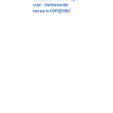
ctor - Verbeterde
versie is CDP2DVIEC
I 2.0b Video Adapter
Aansluiten