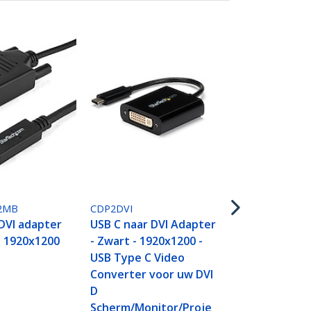
CDP2VGA
USB-C naar 
Adapter - Z
2MB
CDP2DVI
1080p - Vid
DVI adapter
USB C naar DVI Adapter
Converter 
 - 1920x1200
- Zwart - 1920x1200 -
MacBook Pro
USB Type C Video
naar VGA Di
Converter voor uw DVI
Dongle - Ve
D
versie is C
Scherm/Monitor/Proje