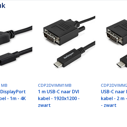
uk
1MB
CDP2DVIMM1MB
CDP2DVIMM
 DisplayPort
1 m USB-C naar DVI
USB-C naar 
el - 1m - 4K
kabel - 1920x1200 -
kabel - 2 m
zwart
- zwart