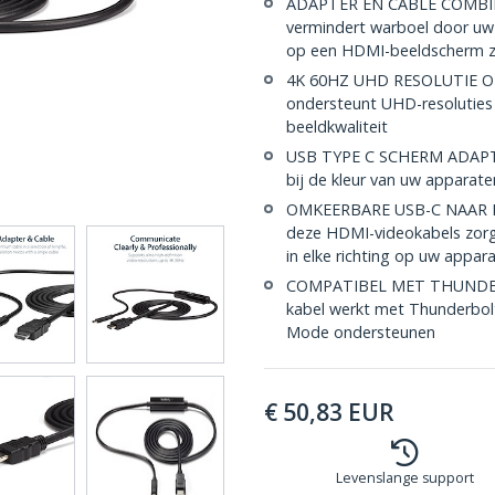
ADAPTER EN CABLE COMBINA
vermindert warboel door uw
op een HDMI-beeldscherm z
4K 60HZ UHD RESOLUTIE O
ondersteunt UHD-resoluties 
beeldkwaliteit
USB TYPE C SCHERM ADAPTE
bij de kleur van uw apparaten
OMKEERBARE USB-C NAAR H
deze HDMI-videokabels zorgt
in elke richting op uw appar
COMPATIBEL MET THUNDERB
kabel werkt met Thunderbol
Mode ondersteunen
€
50,83
EUR
Levenslange support