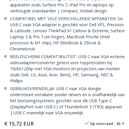
apparaten zoals Surface Pro 7, iPad Pro en laptops op
verhoogde standaarden | compact, mobiel design
COMPATIBEL MET VELE VERSCHILLENDE APPARATEN: De
USB C naar VGA adapter is geschikt voor Dell XPS, Precision
& Latitude, Lenovo ThinkPad X1 Carbon & Extreme, Surface
Laptop 3 & Pro 7 (en hoger), MacBook Pro/Air (Intel
processor & M1 chip), HP EliteBook & ZBook &
Chromebook
BEELDSCHERM COMPATIBILITEIT: USB C naar VGA externe
videoadapter/converter getest voor topprestaties bij
1920x1200p met VGA monitors en projectors van merken
zoals Dell, LG, Asus, Acer, BenQ, HP, Samsung, NEC &
Phillips
GEBRUIKSVRIENDELIJK: USB C naar VGA dongle
ondersteunt installatie zonder drivers en is onafhankelijk van
het besturingssysteem; geschikt voor elk USB Type-C
(DisplayPort over USB-C) of Thunderbolt 3 (TB3) apparaat
| USB C mannelijk naar VGA vrouwelijk
€
15,72
EUR
Op voorraad
43