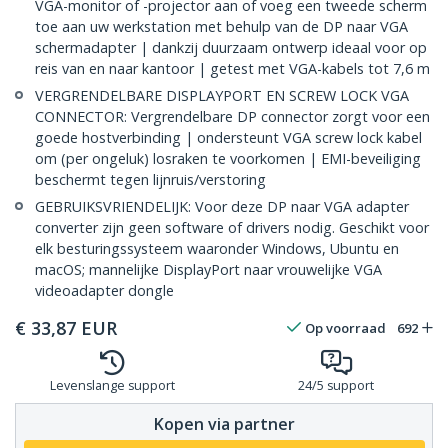
VGA-monitor of -projector aan of voeg een tweede scherm
toe aan uw werkstation met behulp van de DP naar VGA
schermadapter | dankzij duurzaam ontwerp ideaal voor op
reis van en naar kantoor | getest met VGA-kabels tot 7,6 m
VERGRENDELBARE DISPLAYPORT EN SCREW LOCK VGA
CONNECTOR: Vergrendelbare DP connector zorgt voor een
goede hostverbinding | ondersteunt VGA screw lock kabel
om (per ongeluk) losraken te voorkomen | EMI-beveiliging
beschermt tegen lijnruis/verstoring
GEBRUIKSVRIENDELIJK: Voor deze DP naar VGA adapter
converter zijn geen software of drivers nodig. Geschikt voor
elk besturingssysteem waaronder Windows, Ubuntu en
macOS; mannelijke DisplayPort naar vrouwelijke VGA
videoadapter dongle
€
33,87
EUR
Op voorraad
692
Levenslange support
24/5 support
Kopen via partner