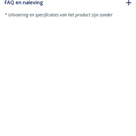
FAQ en naleving
* Uitvoering en specificaties van het product zijn zonder
aankondiging vatbaar voor wijzigingen.
Misschien vindt u dit ook leuk
DP2VGA2
DisplayPort naar VGA
DP2VGA3
Video Adapter
DisplayPort 1.2 naar
Converter
VGA adapter /
converter - DP naar
VGA - 1920x1200