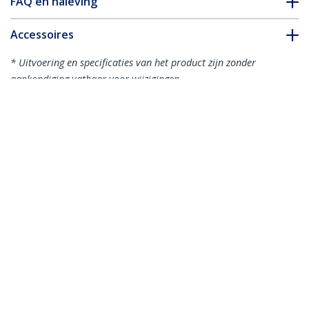
FAQ en naleving
Accessoires
* Uitvoering en specificaties van het product zijn zonder
aankondiging vatbaar voor wijzigingen.
Misschien vindt u dit ook leuk
MDP2HD4KSW
MDP2HD4K60S