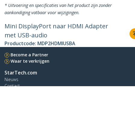
* Uitvoering en specificaties van het product zijn zonder
aankondiging vatbaar voor wijzigingen.
Mini DisplayPort naar HDMI Adapter
met USB-audio
Productcode:
MDP2HDMIUSBA
Become a Partner
Waar te verkrijgen
StarTech.com
Nieuws
Contact
Over ons
Vacatures
Quality & Compliance
Blog
Klantenondersteuning
Knowledge Base