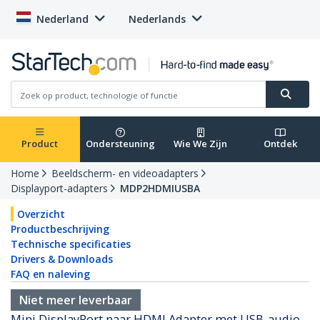
Nederland
Nederlands
Product
Ondersteuning
Wie We Zijn
Ontdek
Home
Beeldscherm- en videoadapters
Displayport-adapters
MDP2HDMIUSBA
Overzicht
Productbeschrijving
Technische specificaties
Drivers & Downloads
FAQ en naleving
Niet meer leverbaar
Mini DisplayPort naar HDMI Adapter met USB-audio