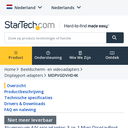
Nederland
Nederlands
Product
Ondersteuning
Wie We Zijn
Ontdek
Home
Beeldscherm- en videoadapters
Displayport-adapters
MDPVGDVHD4K
Overzicht
Productbeschrijving
Technische specificaties
Drivers & Downloads
FAQ en naleving
Niet meer leverbaar
Aluminium A/V reisadapter: 3-in-1 Mini DisplayPort