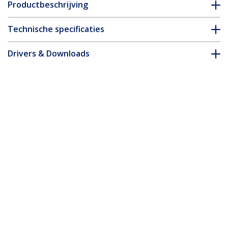
Productbeschrijving
Technische specificaties
Drivers & Downloads
FAQ & Compliance
Accessoires
* Uitvoering en specificaties van het product zijn zonder
aankondiging vatbaar voor wijzigingen.
Misschien vindt u dit ook leuk