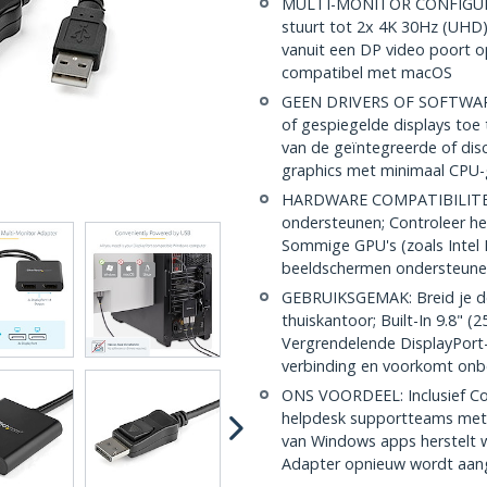
MULTI-MONITOR CONFIGURAT
stuurt tot 2x 4K 30Hz (UHD
vanuit een DP video poort 
compatibel met macOS
GEEN DRIVERS OF SOFTWARE:
of gespiegelde displays toe
van de geïntegreerde of dis
graphics met minimaal CPU-
HARDWARE COMPATIBILITEIT
ondersteunen; Controleer h
Sommige GPU's (zoals Intel
beeldschermen ondersteun
GEBRUIKSGEMAK: Breid je des
thuiskantoor; Built-In 9.8"
Vergrendelende DisplayPort
verbinding en voorkomt onb
ONS VOORDEEL: Inclusief Con
helpdesk supportteams met 
van Windows apps herstelt 
Adapter opnieuw wordt aan