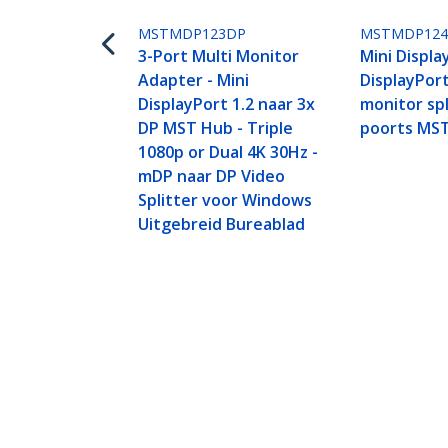
MSTMDP123DP
MSTMDP12
3-Port Multi Monitor
Mini Displa
Adapter - Mini
DisplayPort
DisplayPort 1.2 naar 3x
monitor spl
DP MST Hub - Triple
poorts MS
1080p or Dual 4K 30Hz -
mDP naar DP Video
Splitter voor Windows
Uitgebreid Bureablad
Dual-Monitor DisplayPort 1.2 Split
60Hz Computer MST Hub, USB Bus
Productcode:
MSTDP122DP
Become a Partner
StarT
Waar te verkrijgen
Nieuws