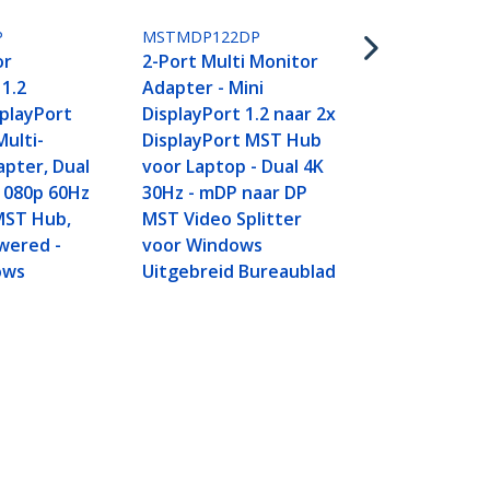
Splitter, Di
naar 3x DP M
P
MSTMDP122DP
Monitor Ada
or
2-Port Multi Monitor
4K 30Hz en 
 1.2
Adapter - Mini
Computer M
splayPort
DisplayPort 1.2 naar 2x
Enkel Wind
Multi-
DisplayPort MST Hub
pter, Dual
voor Laptop - Dual 4K
1080p 60Hz
30Hz - mDP naar DP
MST Hub,
MST Video Splitter
wered -
voor Windows
ows
Uitgebreid Bureaublad
er, Dual 4K 30Hz of 1080p
Aansluiten