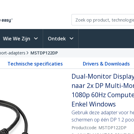
Wie We Zijn
Ontdek
port-adapters
MSTDP122DP
Technische specificaties
Drivers & Downloads
Dual-Monitor DisplayP
naar 2x DP Multi-Mon
1080p 60Hz Compute
Enkel Windows
Gebruik deze adapter voor he
schermen op één DP 1.2 poo
Productcode:
MSTDP122DP