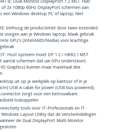
IE: Dual-Monitor DisplayPort 1.2 MST Hub
) of 2x 1080p 60Hz DisplayPort schermen aan
op een Windows desktop PC of laptop; Niet
 Verhoog de productivteit door twee extended
 te voegen aan je Windows laptop; Maak gebruik
crete GPU's (Intel/AMD/Nvidia) voor krachtige
gebruik
: Host systeem moet DP 1.2 / HBR2 / MST
et aantal schermen dat uw GPU ondersteunt;
 HD Graphics) kunnen maar maximaal drie
en
ktop uit op je werkplek op kantoor of in je
 (25cm) USB-A cable for power (USB bus-powered);
-connector zorgt voor een betrouwbare
edoeld loskoppelen
nectivity tools voor IT-Professionals en IT-
Windows Layout Utility dat de vensterindelingen
wanneer de Dual DisplayPort Multi-Monitor
gesloten