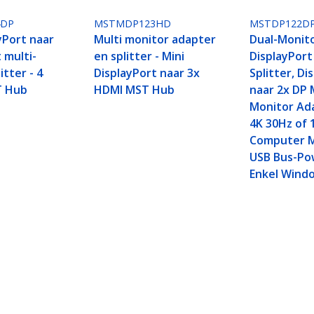
4DP
MSTMDP123HD
MSTDP122D
yPort naar
Multi monitor adapter
Dual-Monit
 multi-
en splitter - Mini
DisplayPort
itter - 4
DisplayPort naar 3x
Splitter, Di
T Hub
HDMI MST Hub
naar 2x DP 
Monitor Ada
4K 30Hz of 
Computer 
USB Bus-Po
Enkel Wind
ter, DisplayPort naar 2x DP Multi-Monitor Adapt
-Powered - Enkel Windows
ech.com
Klantenondersteuning
Knowledge Base