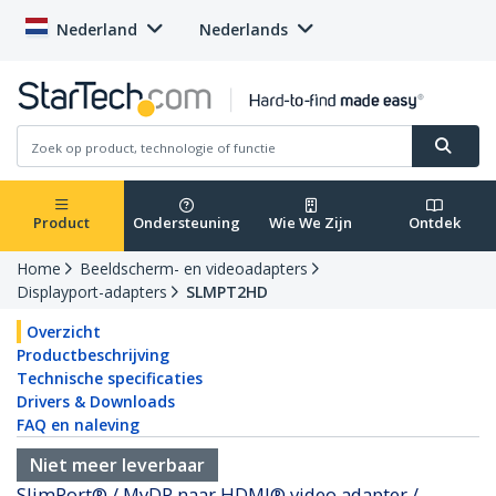
Nederland
Nederlands
Product
Ondersteuning
Wie We Zijn
Ontdek
Home
Beeldscherm- en videoadapters
Displayport-adapters
SLMPT2HD
Overzicht
Productbeschrijving
Technische specificaties
Drivers & Downloads
FAQ en naleving
Niet meer leverbaar
SlimPort® / MyDP naar HDMI® video adapter /