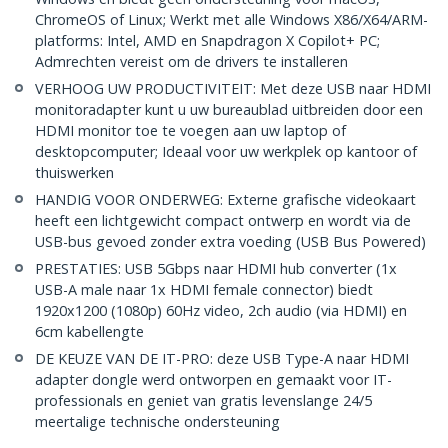
ChromeOS of Linux; Werkt met alle Windows X86/X64/ARM-
platforms: Intel, AMD en Snapdragon X Copilot+ PC;
Admrechten vereist om de drivers te installeren
VERHOOG UW PRODUCTIVITEIT: Met deze USB naar HDMI
monitoradapter kunt u uw bureaublad uitbreiden door een
HDMI monitor toe te voegen aan uw laptop of
desktopcomputer; Ideaal voor uw werkplek op kantoor of
thuiswerken
HANDIG VOOR ONDERWEG: Externe grafische videokaart
heeft een lichtgewicht compact ontwerp en wordt via de
USB-bus gevoed zonder extra voeding (USB Bus Powered)
PRESTATIES: USB 5Gbps naar HDMI hub converter (1x
USB-A male naar 1x HDMI female connector) biedt
1920x1200 (1080p) 60Hz video, 2ch audio (via HDMI) en
6cm kabellengte
DE KEUZE VAN DE IT-PRO: deze USB Type-A naar HDMI
adapter dongle werd ontworpen en gemaakt voor IT-
professionals en geniet van gratis levenslange 24/5
meertalige technische ondersteuning