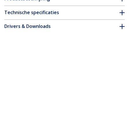
Technische specificaties
Drivers & Downloads
FAQ en naleving
Accessoires
* Uitvoering en specificaties van het product zijn zonder
aankondiging vatbaar voor wijzigingen.
Misschien vindt u dit ook leuk