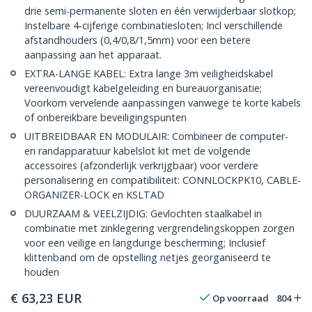
drie semi-permanente sloten en één verwijderbaar slotkop;
Instelbare 4-cijferige combinatiesloten; Incl verschillende
afstandhouders (0,4/0,8/1,5mm) voor een betere
aanpassing aan het apparaat.
EXTRA-LANGE KABEL: Extra lange 3m veiligheidskabel
vereenvoudigt kabelgeleiding en bureauorganisatie;
Voorkom vervelende aanpassingen vanwege te korte kabels
of onbereikbare beveiligingspunten
UITBREIDBAAR EN MODULAIR: Combineer de computer-
en randapparatuur kabelslot kit met de volgende
accessoires (afzonderlijk verkrijgbaar) voor verdere
personalisering en compatibiliteit: CONNLOCKPK10, CABLE-
ORGANIZER-LOCK en KSLTAD
DUURZAAM & VEELZIJDIG: Gevlochten staalkabel in
combinatie met zinklegering vergrendelingskoppen zorgen
voor een veilige en langdurige bescherming; Inclusief
klittenband om de opstelling netjes georganiseerd te
houden
€
63,23
EUR
Op voorraad
804